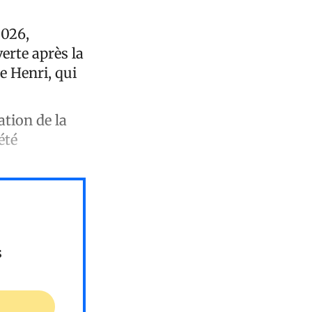
2026,
verte après la
e Henri, qui
tion de la
été
s