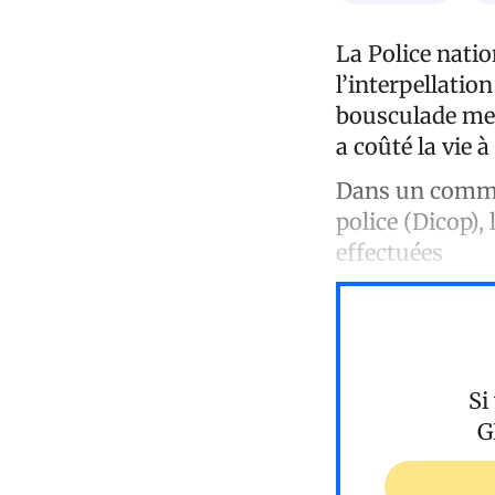
La Police natio
l’interpellatio
bousculade meur
a coûté la vie 
Dans un commun
police (Dicop), 
effectuées
Si
G