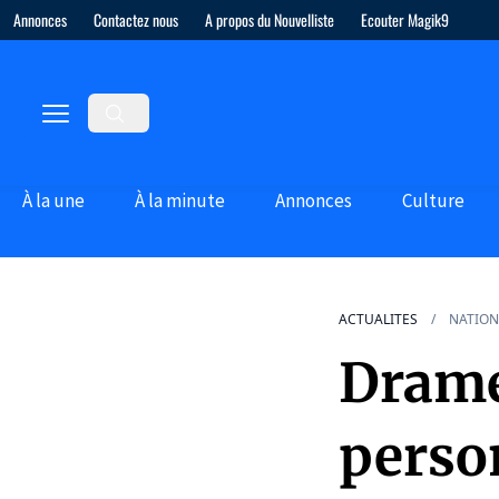
Annonces
Contactez nous
A propos du Nouvelliste
Ecouter Magik9
À la une
À la minute
Annonces
Culture
ACTUALITES
NATION
Drame 
perso