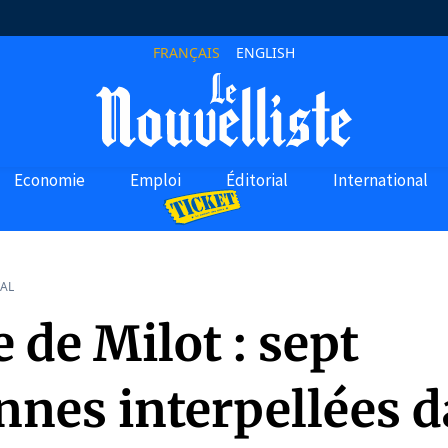
FRANÇAIS
ENGLISH
Economie
Emploi
Éditorial
International
AL
de Milot : sept
nnes interpellées d