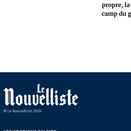
propre, la
camp du 
© Le Nouvelliste 2026