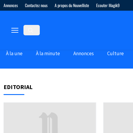
Annonces
Contactez nous
A propos du Nouvelliste
Ecouter Magik9
À la une
À la minute
Annonces
Culture
EDITORIAL