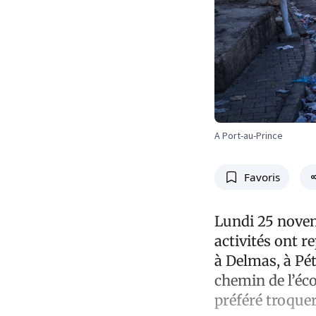
A Port-au-Prince
Favoris
Lundi 25 novemb
activités ont r
à Delmas, à Pét
chemin de l’éco
préféré troquer