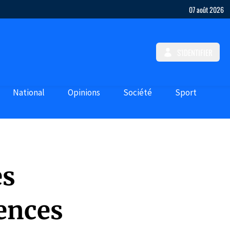
07 août 2026
S'IDENTIFIER
National
Opinions
Société
Sport
ès
ences