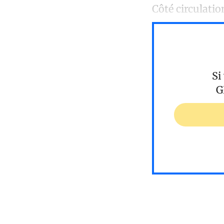
Côté circulati
Si
G