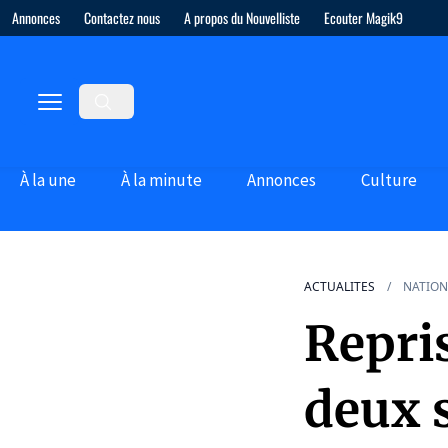
Annonces
Contactez nous
A propos du Nouvelliste
Ecouter Magik9
À la une
À la minute
Annonces
Culture
ACTUALITES
NATION
Repris
deux 