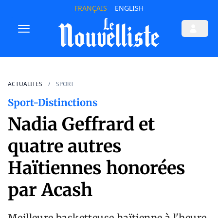
FRANÇAIS
ENGLISH
ACTUALITES
SPORT
Sport-Distinctions
Nadia Geffrard et
quatre autres
Haïtiennes honorées
par Acash
Meilleure basketteuse haïtienne à l'heure