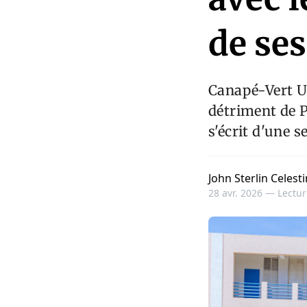
de ses
Canapé-Vert U
détriment de 
s'écrit d'une s
John Sterlin Celesti
28 avr. 2026 —
Lectur