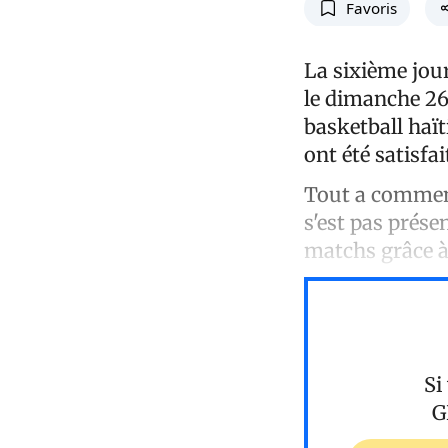
Favoris
La sixième jou
le dimanche 26 
basketball haït
ont été satisfai
Tout a commenc
s'est pas prés
matchs grâce 
Si
G