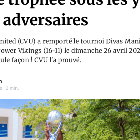
 adversaires
nited (CVU) a remporté le tournoi Divas Man
Power Vikings (16-11) le dimanche 26 avril 2
eule façon ! CVU l'a prouvé.
n
e : 3 min.