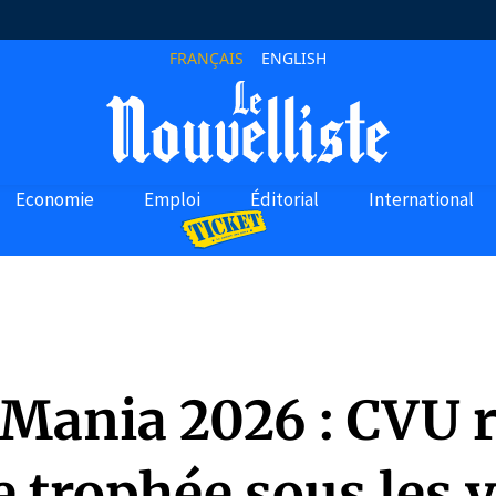
FRANÇAIS
ENGLISH
Economie
Emploi
Éditorial
International
 Mania 2026 : CVU 
e trophée sous les 