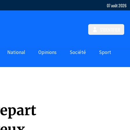
07 août 2026
S'IDENTIFIER
National
Opinions
Société
Sport
repart
yeux