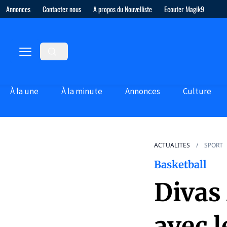
Annonces
Contactez nous
A propos du Nouvelliste
Ecouter Magik9
À la une
À la minute
Annonces
Culture
ACTUALITES
SPORT
Basketball
Divas
avec l