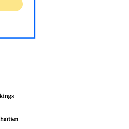
ikings
 haïtien