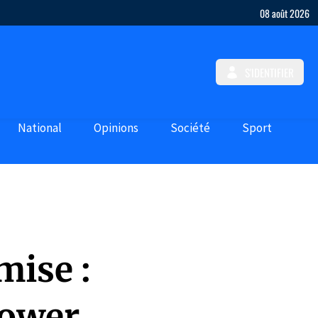
08 août 2026
S'IDENTIFIER
National
Opinions
Société
Sport
mise :
Power