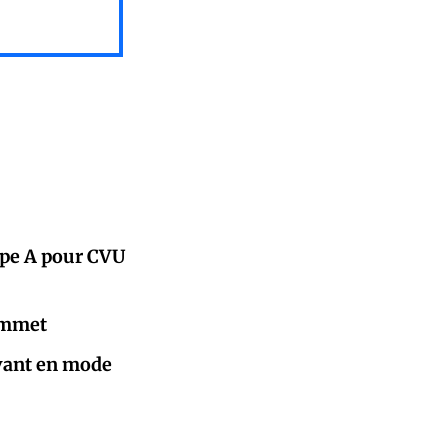
upe A pour CVU
sommet
lvant en mode