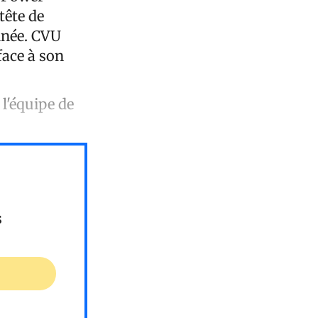
tête de
année. CVU
face à son
l'équipe de
s