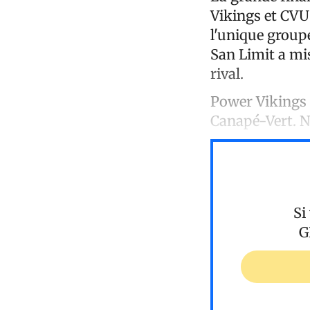
Vikings et CVU 
l'unique groupe
San Limit a mi
rival.
Power Vikings 
Canapé-Vert. N
Si
G