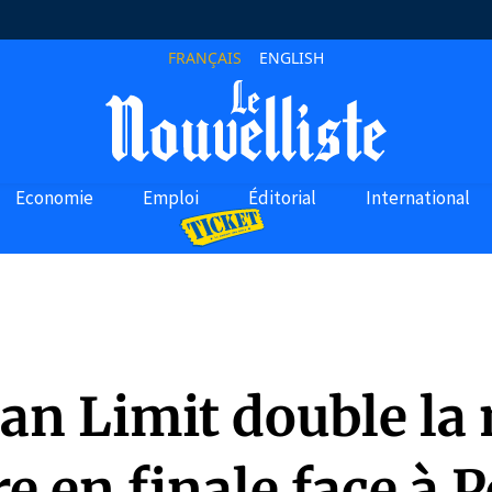
FRANÇAIS
ENGLISH
Economie
Emploi
Éditorial
International
n Limit double la 
re en finale face à 