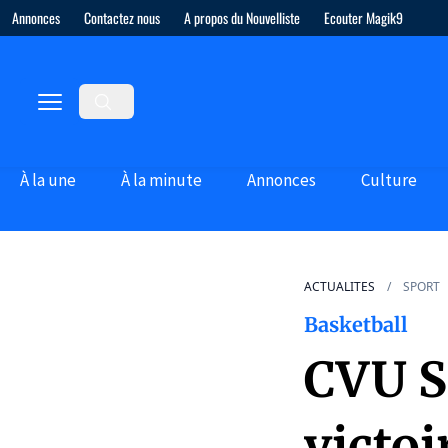
Annonces
Contactez nous
A propos du Nouvelliste
Ecouter Magik9
À la une
À la minute
Annonces
Culture
ACTUALITES
SPORT
Basketball
CVU Sa
victoi