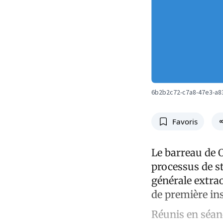
6b2b2c72-c7a8-47e3-a8
Favoris
Le barreau de 
processus de st
générale extrao
de première ins
Réunis en séanc