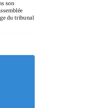
ns son
 Assemblée
ège du tribunal