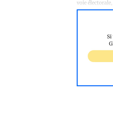
voie électorale
Si
G