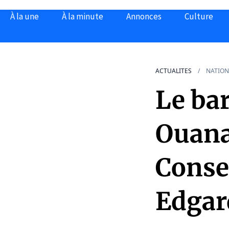
À la une
À la minute
Annonces
Culture
ACTUALITES
NATION
Le ba
Ouana
Consei
Edgar