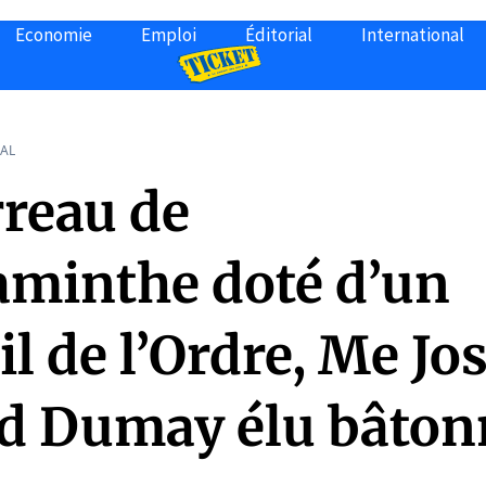
Economie
Emploi
Éditorial
International
AL
rreau de
minthe doté d’un
l de l’Ordre, Me Jo
d Dumay élu bâton