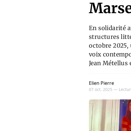
Marse
En solidarité a
structures litt
octobre 2025,
voix contempor
Jean Métellus 
Elien Pierre
07 oct. 2025 —
Lectur