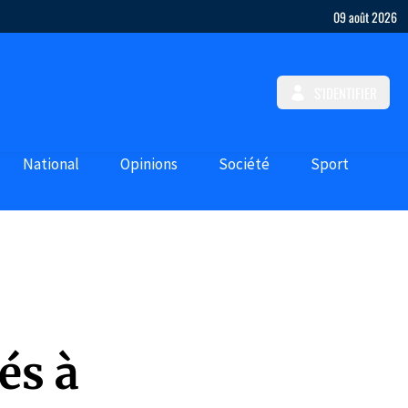
09 août 2026
S'IDENTIFIER
National
Opinions
Société
Sport
és à