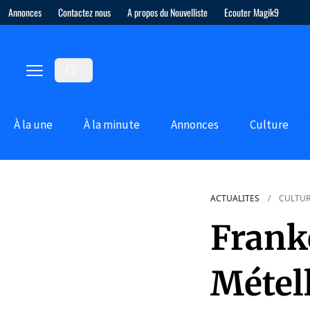
Annonces
Contactez nous
A propos du Nouvelliste
Ecouter Magik9
À la une
À la minute
Annonces
Culture
ACTUALITES
CULTU
Frank
Métel