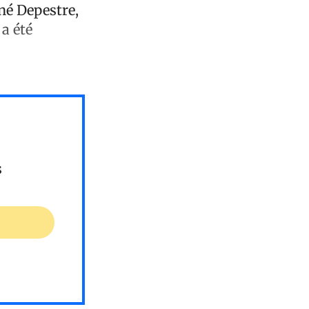
né Depestre,
 a été
s