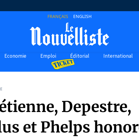
FRANÇAIS
ENGLISH
Economie
Emploi
Éditorial
International
RE
étienne, Depestre,
lus et Phelps honor