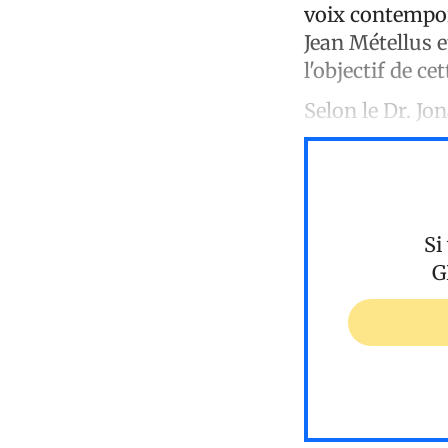
voix contempor
Jean Métellus et
l'objectif de ce
Selon le Dr. Jon
Si
G