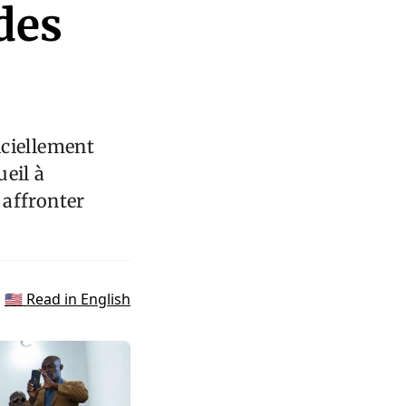
 des
iciellement
ueil à
 affronter
🇺🇸 Read in English