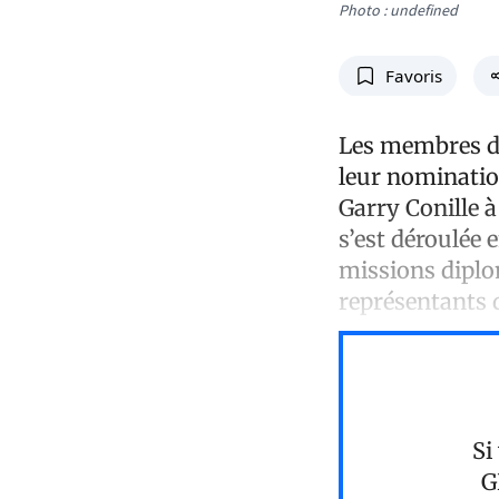
Photo : undefined
Favoris
Les membres du
leur nominatio
Garry Conille à
s’est déroulée 
missions diplom
représentants 
Si
G