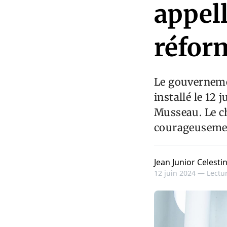
appell
réform
Le gouvernemen
installé le 12 
Musseau. Le ch
courageusemen
Jean Junior Celesti
12 juin 2024 —
Lectur