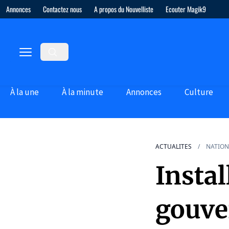
Annonces
Contactez nous
A propos du Nouvelliste
Ecouter Magik9
À la une
À la minute
Annonces
Culture
ACTUALITES
NATION
Insta
gouve