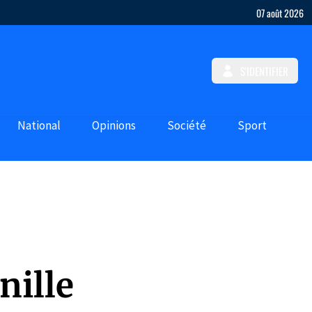
07 août 2026
S'IDENTIFIER
National
Opinions
Société
Sport
nille