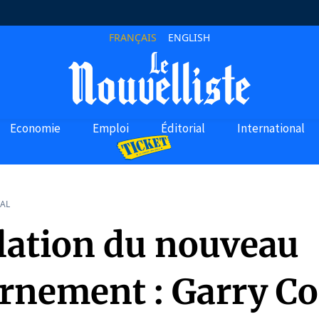
FRANÇAIS
ENGLISH
Economie
Emploi
Éditorial
International
AL
llation du nouveau
rnement : Garry Co