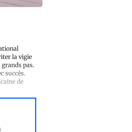
ational
ter la vigie
 grands pas.
ec succès.
icaine de
s