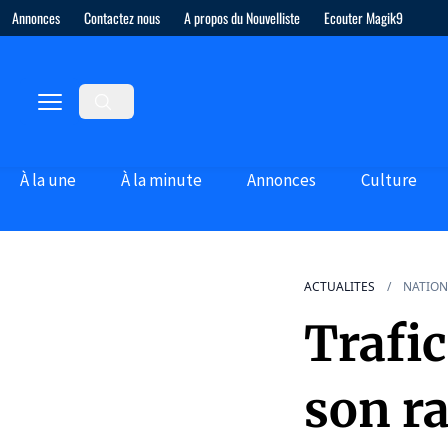
Annonces
Contactez nous
A propos du Nouvelliste
Ecouter Magik9
À la une
À la minute
Annonces
Culture
ACTUALITES
NATION
Trafic
son r