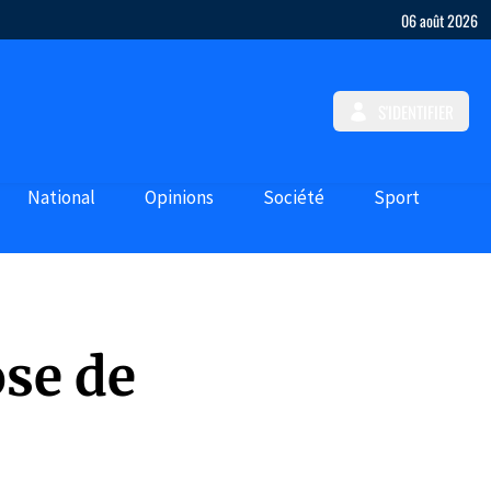
06 août 2026
S'IDENTIFIER
National
Opinions
Société
Sport
ose de