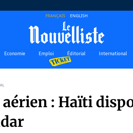
FRANÇAIS
ENGLISH
Economie
Emploi
Éditorial
International
AL
 aérien : Haïti disp
adar