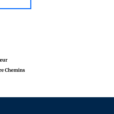
cœur
atre Chemins