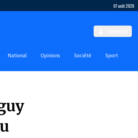
07 août 2026
S'IDENTIFIER
National
Opinions
Société
Sport
guy
du