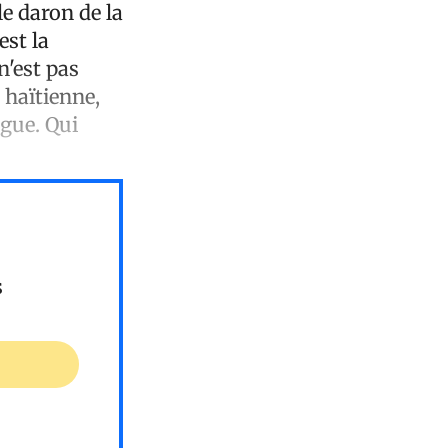
le daron de la
est la
n'est pas
 haïtienne,
ogue. Qui
s