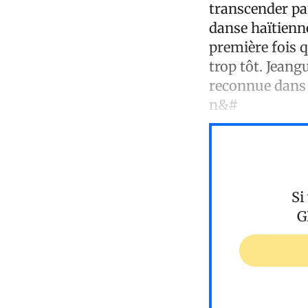
transcender par
danse haïtienne
première fois q
trop tôt. Jeang
reconnue dans 
n&#
Si
G