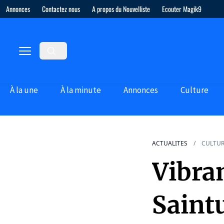
Annonces
Contactez nous
A propos du Nouvelliste
Ecouter Magik9
À la une
À la minute
Annonces
Culture
ACTUALITES
CULTU
Vibra
Saintu