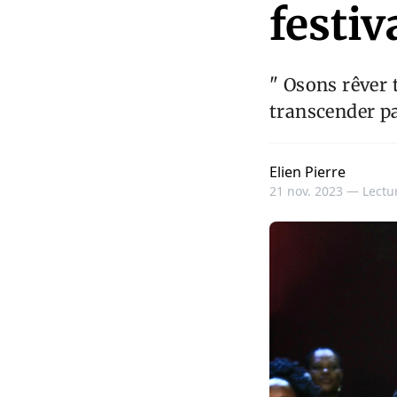
festi
" Osons rêver
transcender pa
Elien Pierre
21 nov. 2023 —
Lectur