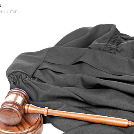
e
e : 3 min.