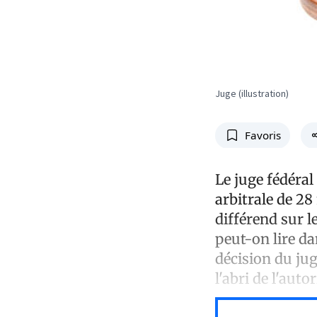
Juge (illustration)
Favoris
Le juge fédéral
arbitrale de 28
différend sur 
peut-on lire d
décision du juge
l'abri de l'auto