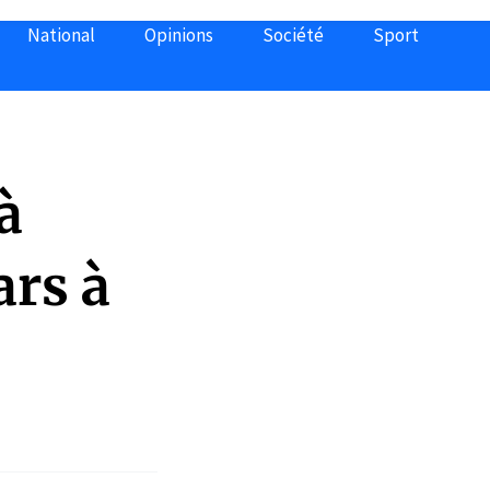
National
Opinions
Société
Sport
à
ars à