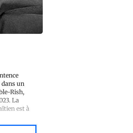
entence
i dans un
ble-Rish,
023. La
aïtien est à