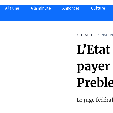
À la une
À la minute
Annonces
Culture
ACTUALITES
NATION
L’Eta
payer 
Prebl
Le juge fédéra