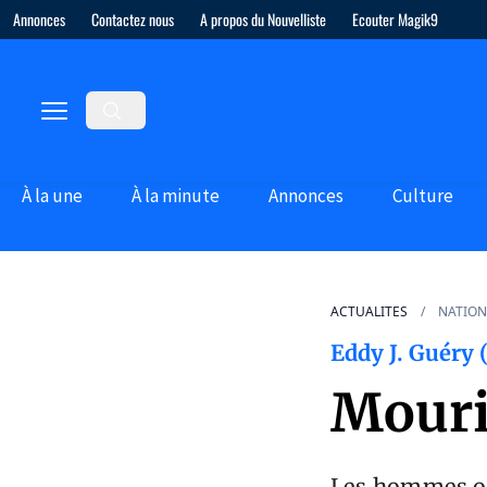
Annonces
Contactez nous
A propos du Nouvelliste
Ecouter Magik9
À la une
À la minute
Annonces
Culture
ACTUALITES
NATION
Eddy J. Guéry 
Mouri
Les hommes on