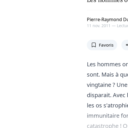
Pierre-Raymond Du
11 nov. 2011 —
Lectur
Favoris
Les hommes ont 
sont. Mais à qu
vingtaine ? Une
disparait. Avec 
les os s'atrophi
immunitaire fon
catastrophe ! Qu