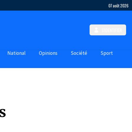
07 août 2026
S'IDENTIFIER
National
Opinions
Société
Sport
s