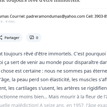
mas Courriel: padreramondumas@yahoo.com Cell: 3903-85
e : 4 min.
Partager
0
toujours rêvé d'être immortels. C'est pourquoi 
oi ça sert de venir au monde pour disparaître dan
 chose est certaine : nous ne sommes pas éterne
l'âge, la peau perd son élasticité, les muscles s'af
ent, les cartilages s'usent, les artères se rigidifie
ctionne moins bien... Mais mourir à la fleur de l'
elle malédiction! A seize ans, en 1957, l'âge exac