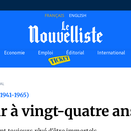
FRANÇAIS
ENGLISH
Economie
Emploi
Éditorial
International
AL
(1941-1965)
r à vingt-quatre an
t toujours rêvé d'être immortels.