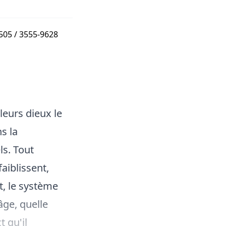
05 / 3555-9628
leurs dieux le
s la
ls. Tout
faiblissent,
nt, le système
âge, quelle
t qu'il