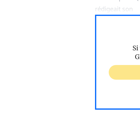
rédigeait son
Si
G