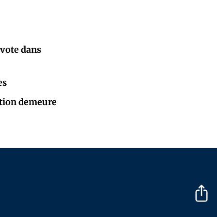
 vote dans
es
sation demeure