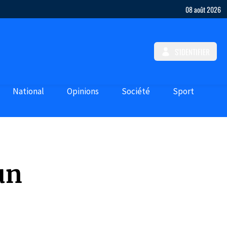
08 août 2026
S'IDENTIFIER
National
Opinions
Société
Sport
un