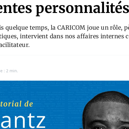
ntes personnalité
is quelque temps, la CARICOM joue un rôle, p
itiques, intervient dans nos affaires interne
cilitateur.
e : 2 min.