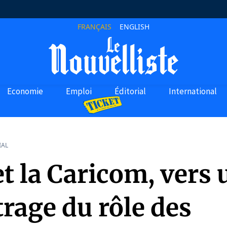
FRANÇAIS
ENGLISH
Economie
Emploi
Éditorial
International
IAL
et la Caricom, vers 
rage du rôle des