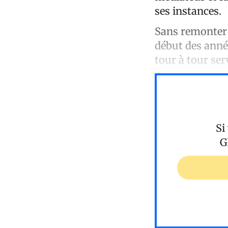
ses instances.
Sans remonter 
début des anné
tour à tour se
Si
G