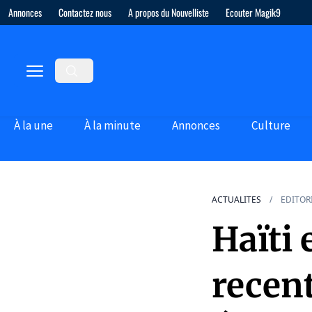
Annonces
Contactez nous
A propos du Nouvelliste
Ecouter Magik9
À la une
À la minute
Annonces
Culture
ACTUALITES
EDITOR
Haïti 
recent