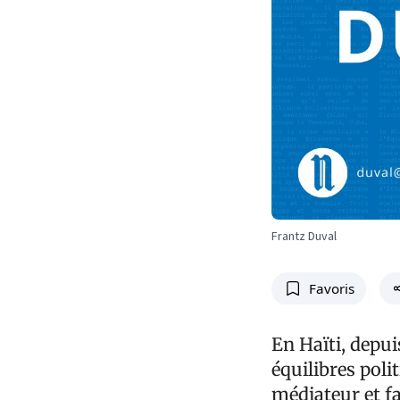
Frantz Duval
Favoris
En Haïti, depu
équilibres poli
médiateur et fa