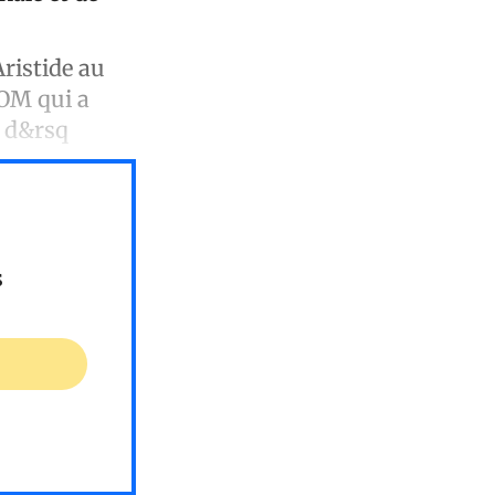
ristide au
COM qui a
t d&rsq
s