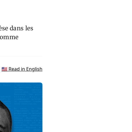
s
èse dans les
s comme
🇺🇸 Read in English