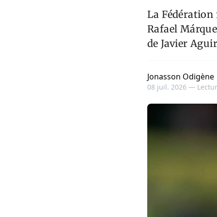
La Fédération 
Rafael Márque
de Javier Agui
Jonasson Odigène
08 juil. 2026 —
Lectur