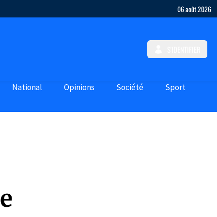
06 août 2026
S'IDENTIFIER
National
Opinions
Société
Sport
ue