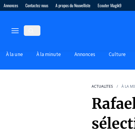
Annonces
Contactez nous
A propos du Nouvelliste
Ecouter Magik9
À la une
À la minute
Annonces
Culture
ACTUALITES
À LA M
Rafae
sélec