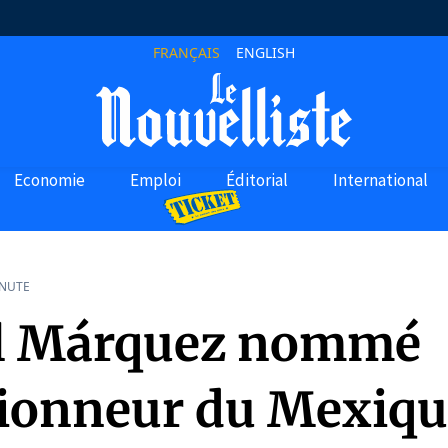
FRANÇAIS
ENGLISH
Economie
Emploi
Éditorial
International
INUTE
l Márquez nommé
tionneur du Mexiq