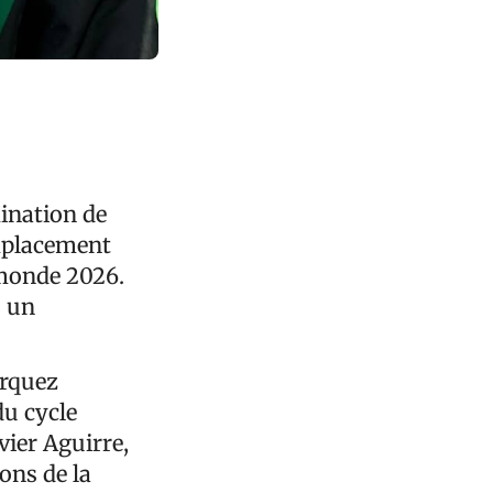
mination de
mplacement
u monde 2026.
s un
árquez
du cycle
vier Aguirre,
ons de la