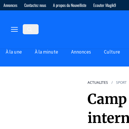
Annonces
Contactez nous
A propos du Nouvelliste
Ecouter Magik9
À la une
À la minute
Annonces
Culture
ACTUALITES
SPORT
Camp 
inter