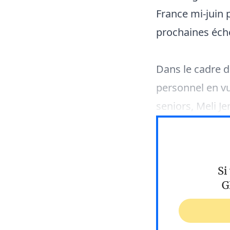
France mi-juin 
prochaines éché
Dans le cadre d
personnel en vu
seniors, Meli Je
Si
G