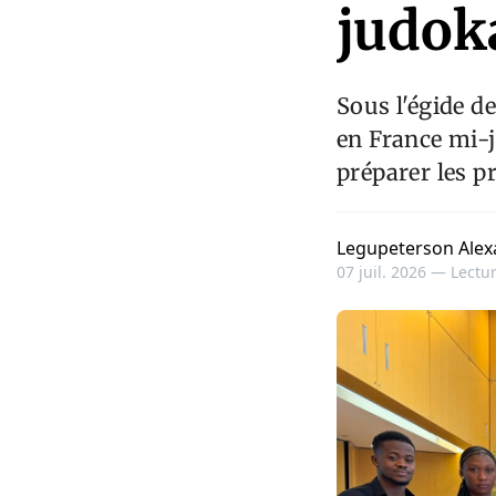
judok
Sous l'égide d
en France mi-j
préparer les p
Legupeterson Alex
07 juil. 2026 —
Lectur