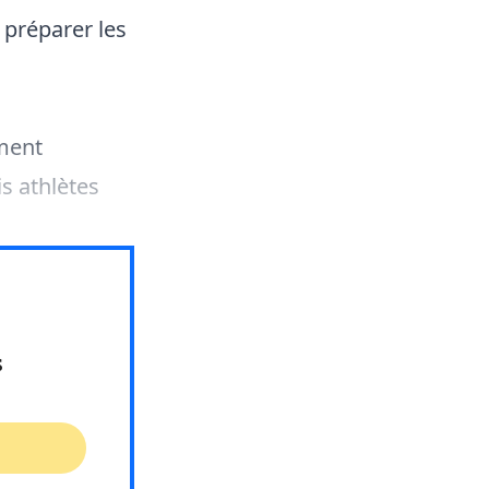
 préparer les
ement
s athlètes
s