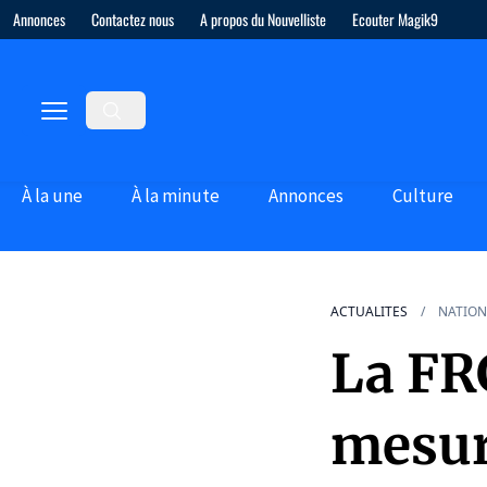
Annonces
Contactez nous
A propos du Nouvelliste
Ecouter Magik9
À la une
À la minute
Annonces
Culture
ACTUALITES
NATION
La FRG
mesur