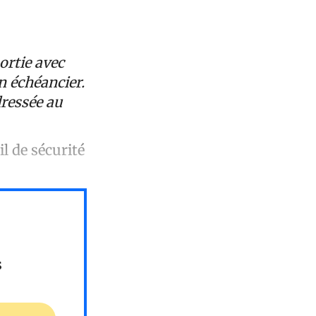
ortie avec
n échéancier.
dressée au
l de sécurité
s