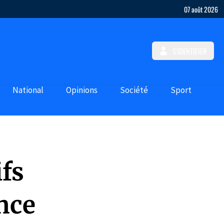
07 août 2026
S'IDENTIFIER
National
Opinions
Société
Sport
ifs
nce