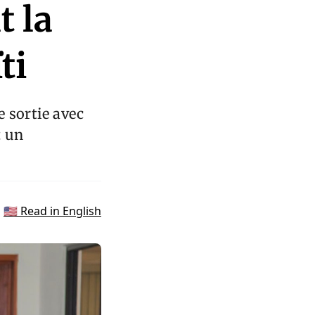
t la
ti
 sortie avec
t un
🇺🇸 Read in English