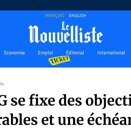
FRANÇAIS
ENGLISH
Economie
Emploi
Éditorial
International
AL
 se fixe des object
ables et une échéa