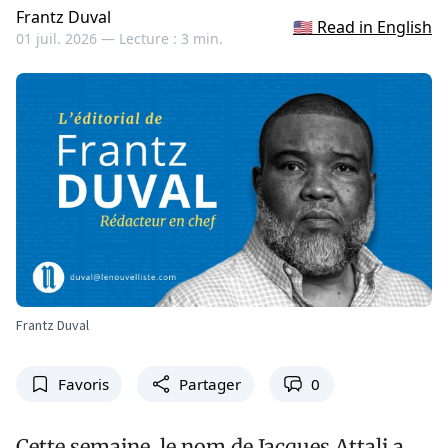
Frantz Duval
🇺🇸 Read in English
01 juil. 2026 —
Lecture : 3 min.
Frantz Duval
Favoris
Partager
0
Cette semaine, le nom de Jacques Attali a