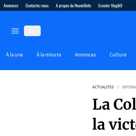
Annonces
Contactez nous
A propos du Nouvelliste
Ecouter Magik9
À la une
À la minute
Annonces
Culture
ACTUALITES
INTERN
La Col
la vic