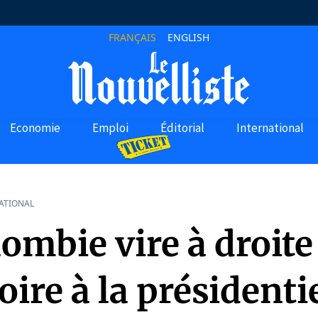
FRANÇAIS
ENGLISH
Economie
Emploi
Éditorial
International
ATIONAL
ombie vire à droite
toire à la présidenti