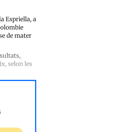
a Espriella, a
 Colombie
sse de mater
sultats,
x, selon les
s