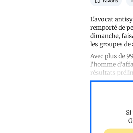
Favoris
L'avocat antisy
remporté de peu
dimanche, faisa
les groupes de 
Avec plus de 9
l'homme d'affai
résultats préli
Si
G