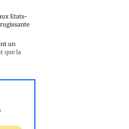
 aux Etats-
rugissante
int un
t que la
s