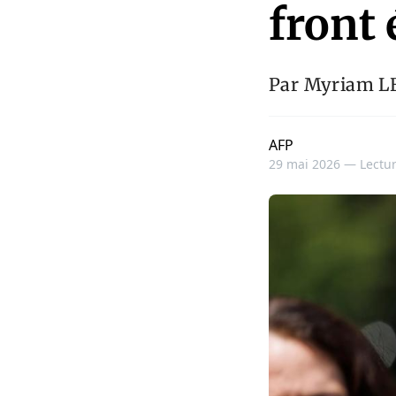
front
Par Myriam LE
AFP
29 mai 2026 —
Lectur