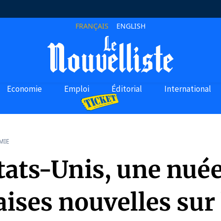
FRANÇAIS
ENGLISH
Economie
Emploi
Éditorial
International
MIE
tats-Unis, une nuée
ises nouvelles sur 