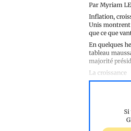
Par Myriam 
Inflation, croi
Unis montrent 
que ce que van
En quelques heu
tableau maussa
majorité présid
La croissance
Si
G