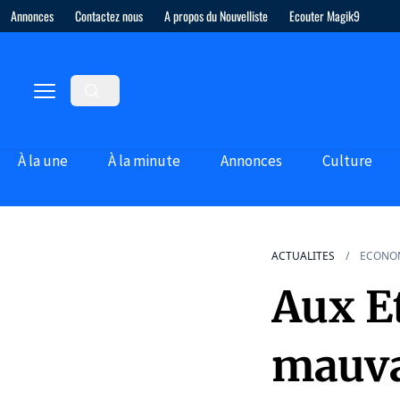
Annonces
Contactez nous
A propos du Nouvelliste
Ecouter Magik9
À la une
À la minute
Annonces
Culture
ACTUALITES
ECONO
Aux E
mauva