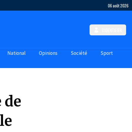
06 août 2026
S'IDENTIFIER
National
Opinions
Société
Sport
 de
le