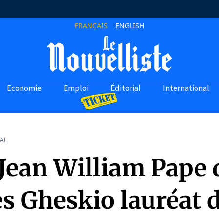
FRANÇAIS
ENGLISH
Economie
Emploi
Éditorial
International
AL
 Jean William Pape 
es Gheskio lauréat 