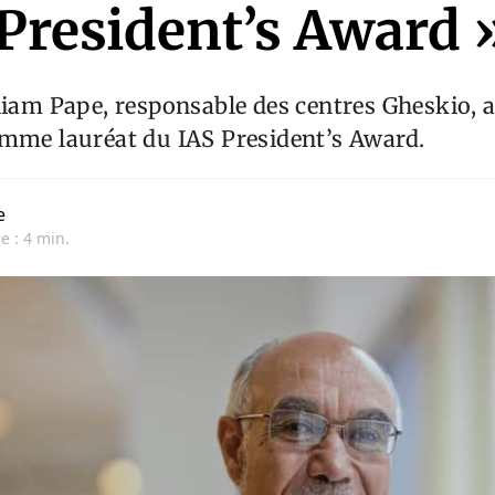
 President’s Awar
liam Pape, responsable des centres Gheskio, a
omme lauréat du IAS President’s Award.
e
e : 4 min.