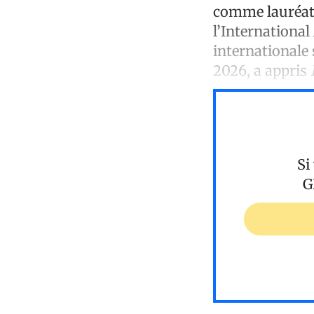
comme lauréa
l’International
internationale s
2026, a appris
L
Si
G