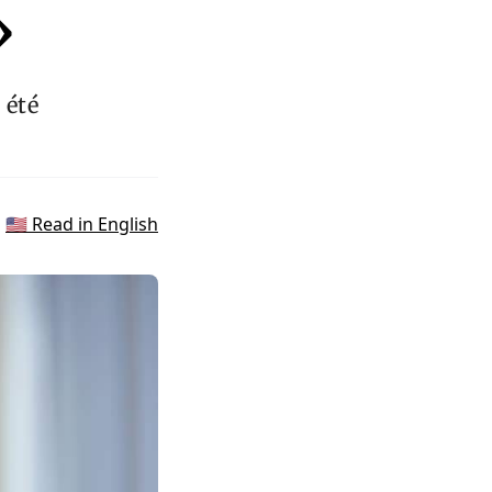
d »
 été
🇺🇸 Read in English