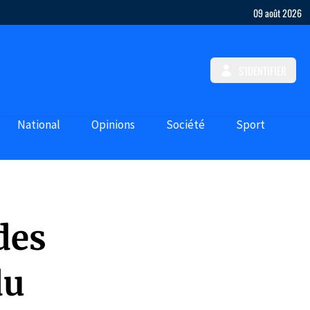
09 août 2026
S'IDENTIFIER
National
Opinions
Société
Sport
des
du