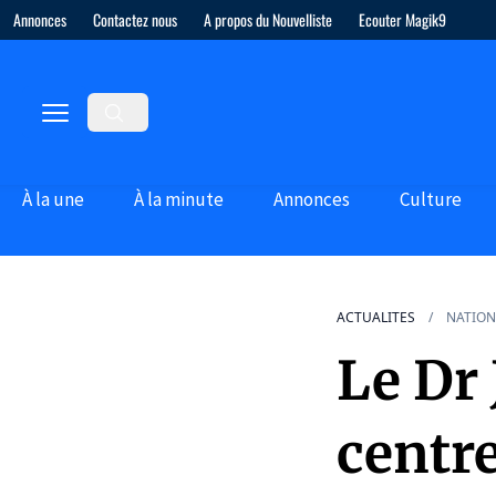
Annonces
Contactez nous
A propos du Nouvelliste
Ecouter Magik9
À la une
À la minute
Annonces
Culture
ACTUALITES
NATION
Le Dr
centr