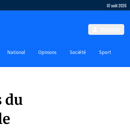
07 août 2026
S'IDENTIFIER
National
Opinions
Société
Sport
s du
le