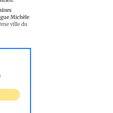
aines
logue Michèle
ème ville du
s