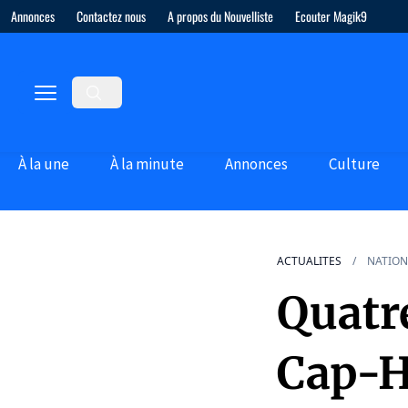
Annonces
Contactez nous
A propos du Nouvelliste
Ecouter Magik9
À la une
À la minute
Annonces
Culture
ACTUALITES
NATION
Quatr
Cap-H