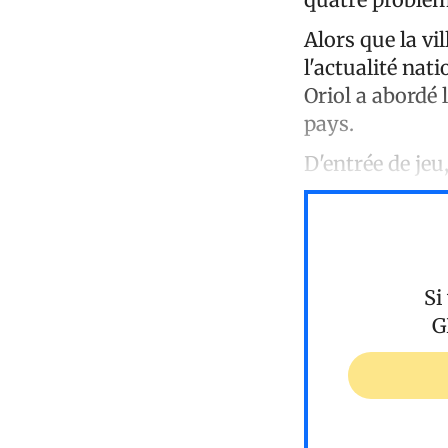
Alors que la v
l'actualité nat
Oriol a abordé 
pays.
D'entrée de jeu
Si
G