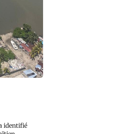
 identifié
ïtien.