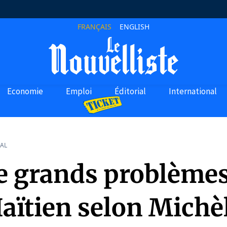
FRANÇAIS
ENGLISH
Economie
Emploi
Éditorial
International
AL
e grands problème
aïtien selon Michè