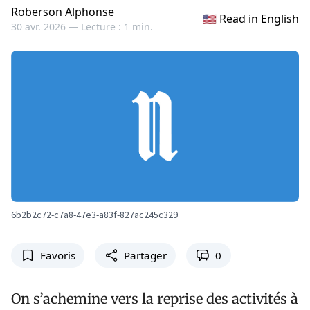
Roberson Alphonse
🇺🇸 Read in English
30 avr. 2026 —
Lecture : 1 min.
6b2b2c72-c7a8-47e3-a83f-827ac245c329
Favoris
Partager
0
On s’achemine vers la reprise des activités à