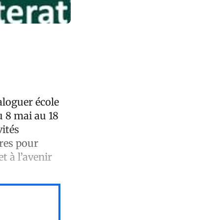
ialoguer école
u 8 mai au 18
vités
res pour
t à l’avenir