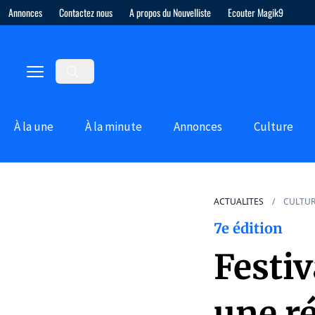
Annonces
Contactez nous
A propos du Nouvelliste
Ecouter Magik9
À la une
À la minute
Annonces
Culture
ACTUALITES
CULTU
7e édition
Festiv
une ré