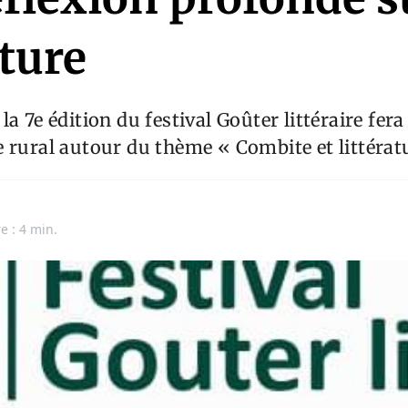
ature
a 7e édition du festival Goûter littéraire fer
 rural autour du thème « Combite et littérat
e : 4 min.