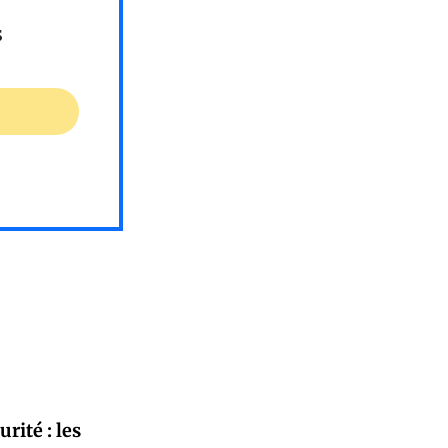
s
rité : les