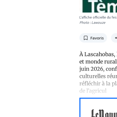
L'affiche officielle du fes
Photo : Lawouze
Favoris
À Lascahobas, l
et monde rural
juin 2026, conf
culturelles ré
réfléchir à la p
de l’agricul