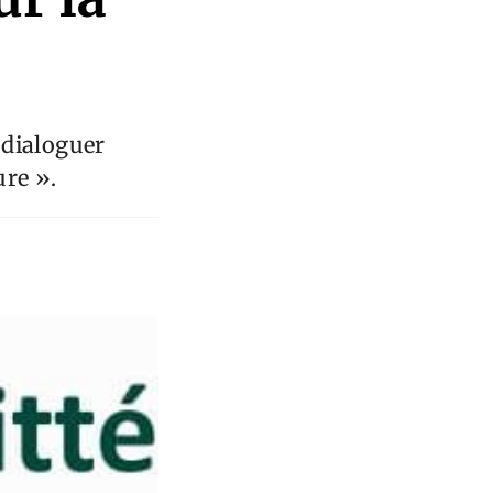
a dialoguer
ure ».