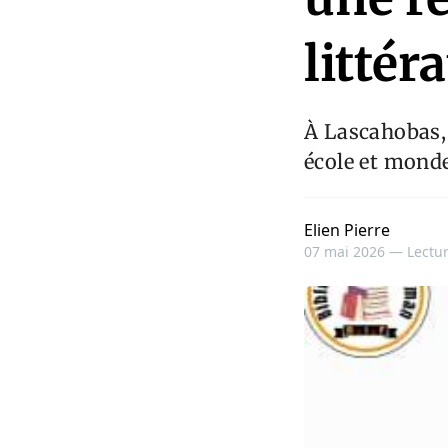
littér
À Lascahobas, l
école et monde
Elien Pierre
07 mai 2026 —
Lectur