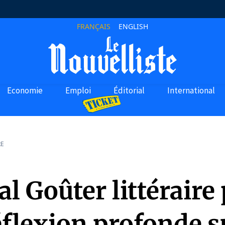
FRANÇAIS
ENGLISH
Economie
Emploi
Éditorial
International
RE
al Goûter littéraire
flexion profonde s