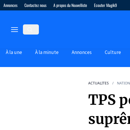
Annonces
Contactez nous
A propos du Nouvelliste
Ecouter Magik9
À la une
À la minute
Annonces
Culture
ACTUALITES
NATION
TPS po
suprê