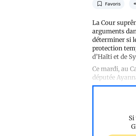
Favoris
La Cour suprêm
arguments dans
déterminer si 
protection tem
d’Haïti et de Sy
Ce mardi, au C
députée Ayanna
Si
G