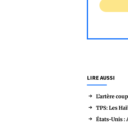
LIRE AUSSI
L’artère cou
TPS: Les Haï
États-Unis :