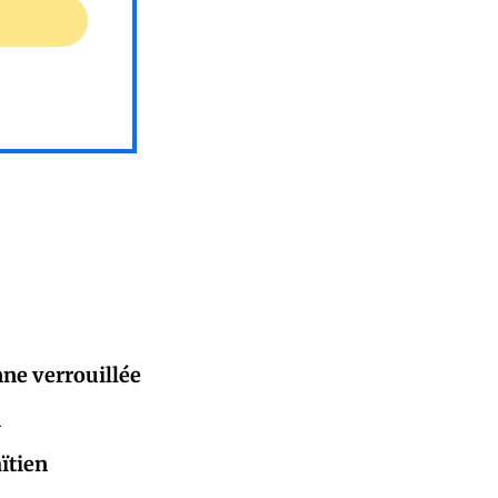
nne verrouillée
n
ïtien