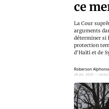
ce me
La Cour suprêm
arguments dans
déterminer si 
protection tem
d’Haïti et de S
Roberson Alphons
28 avr. 2026 —
Lectur