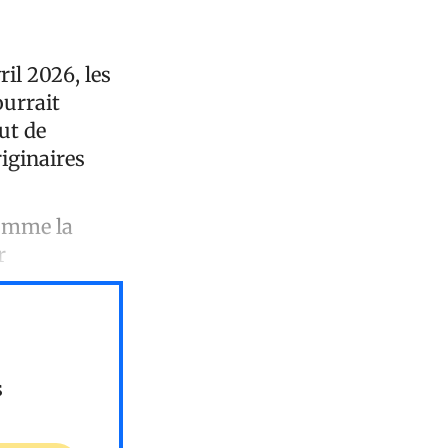
il 2026, les
ourrait
ut de
iginaires
comme la
r
s