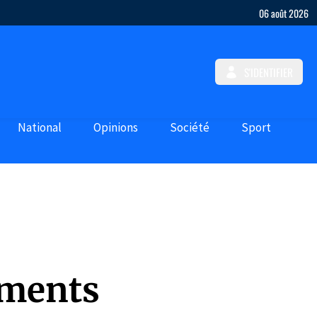
06 août 2026
S'IDENTIFIER
National
Opinions
Société
Sport
uments