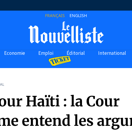
FRANÇAIS
ENGLISH
Economie
Emploi
Éditorial
International
AL
ur Haïti : la Cour
me entend les arg