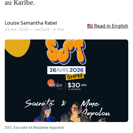
au Karibe.
Louise Samantha Rabel
🇺🇸 Read in English
23 avr. 2026 —
Lecture : 4 min.
SST, Socrate et Madame Appolon