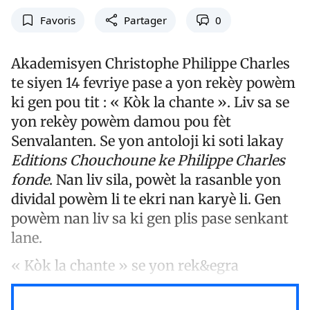
Favoris
Partager
0
Akademisyen Christophe Philippe Charles
te siyen 14 fevriye pase a yon rekèy powèm
ki gen pou tit : « Kòk la chante ». Liv sa se
yon rekèy powèm damou pou fèt
Senvalanten. Se yon antoloji ki soti lakay
Editions Chouchoune ke Philippe Charles
fonde
. Nan liv sila, powèt la rasanble yon
dividal powèm li te ekri nan karyè li. Gen
powèm nan liv sa ki gen plis pase senkant
lane.
« Kòk la chante » se yon rek&egra