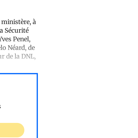
 ministère, à
a Sécurité
Yves Penel,
lo Néard, de
r de la DNL,
s