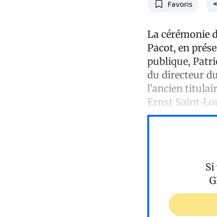
Favoris
La cérémonie d’
Pacot, en prése
publique, Patri
du directeur du
l’ancien titul
Ernst Saint-Lou
Si
G