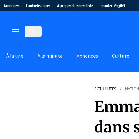
Annonces
Contactez nous
A propos du Nouvelliste
Ecouter Magik9
À la une
À la minute
Annonces
Culture
ACTUALITES
NATION
Emman
dans 