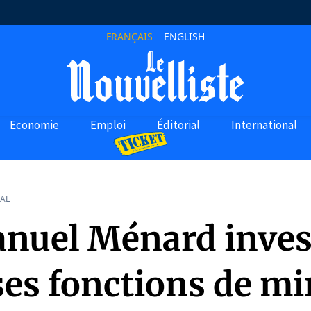
FRANÇAIS
ENGLISH
Economie
Emploi
Éditorial
International
AL
uel Ménard inves
ses fonctions de mi