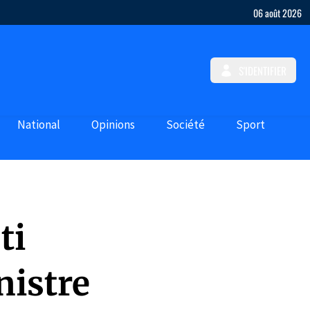
06 août 2026
S'IDENTIFIER
National
Opinions
Société
Sport
ti
nistre