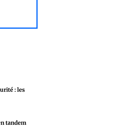
rité : les
 en tandem