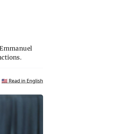
n, Emmanuel
nctions.
🇺🇸 Read in English