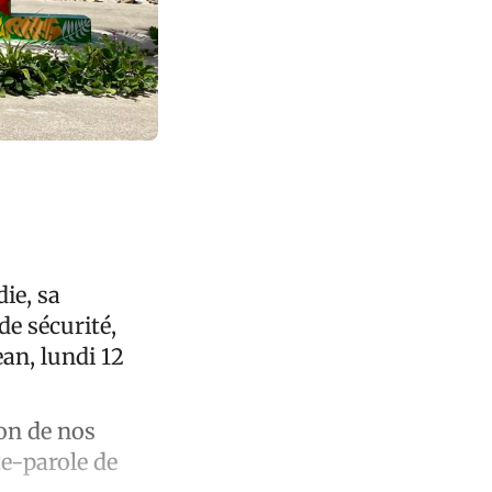
ie, sa
de sécurité,
ean, lundi 12
on de nos
te-parole de