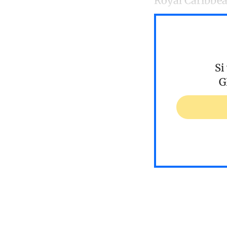
Royal Caribbe
Si
G