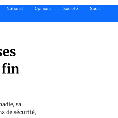
National
Opinions
Société
Sport
ses
 fin
badie, sa
ns de sécurité,