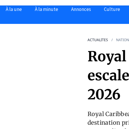
À la une
À la minute
Annonces
Culture
ACTUALITES
NATION
Royal
escale
2026
Royal Caribbea
destination pri