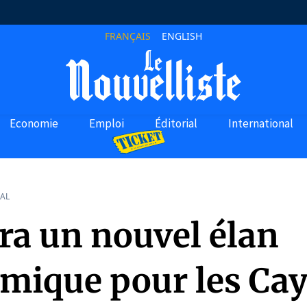
FRANÇAIS
ENGLISH
Economie
Emploi
Éditorial
International
AL
ura un nouvel élan
mique pour les Ca