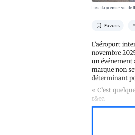
Lors du premier vol de I
Favoris
L’aéroport inte
novembre 2025,
un événement s
marque non se
déterminant p
« C’est quelque
r&ea