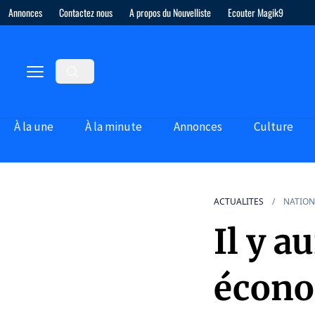
Annonces
Contactez nous
A propos du Nouvelliste
Ecouter Magik9
À la une
À la minute
Annonces
Culture
ACTUALITES
NATION
Il y a
écono