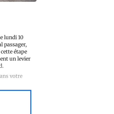
e lundi 10
l passager,
cette étape
nt un levier
d.
dans votre