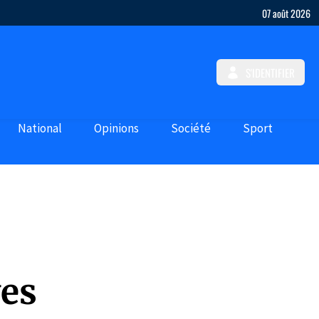
07 août 2026
S'IDENTIFIER
National
Opinions
Société
Sport
yes