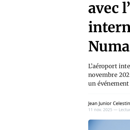
avec l
inter
Numa
L’aéroport int
novembre 2025
un événement 
Jean Junior Celesti
11 nov. 2025 —
Lectur