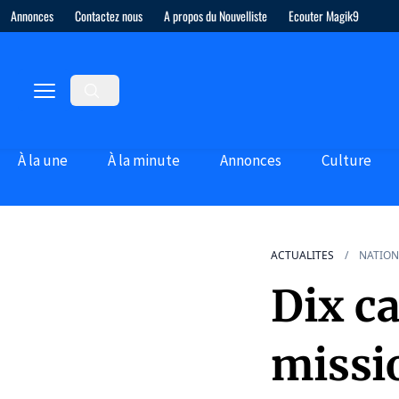
Annonces
Contactez nous
A propos du Nouvelliste
Ecouter Magik9
À la une
À la minute
Annonces
Culture
ACTUALITES
NATION
Dix c
missi