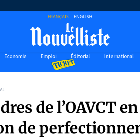
FRANÇAIS
ENGLISH
Economie
Emploi
Éditorial
International
AL
adres de l’OAVCT en
on de perfectionn