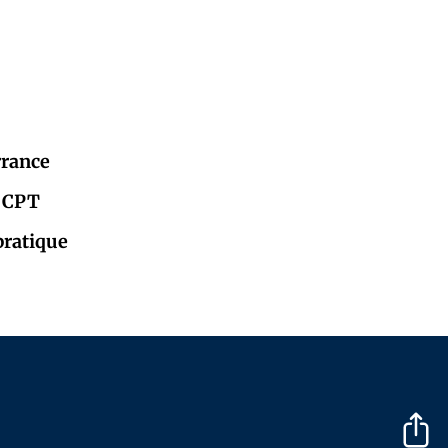
rrance
u CPT
 pratique