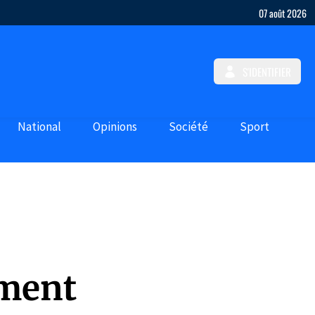
07 août 2026
S'IDENTIFIER
National
Opinions
Société
Sport
ement