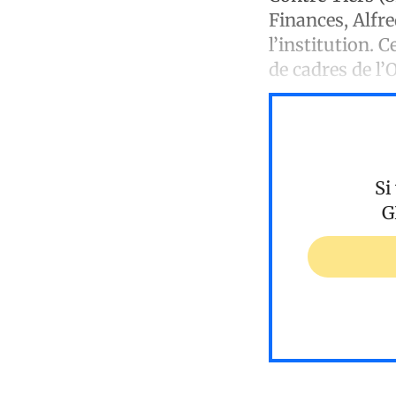
Finances, Alfre
l’institution. C
de cadres de l’
Si
G