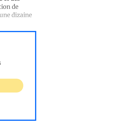
tion de
d’une dizaine
s