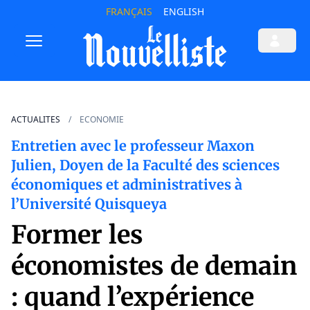
FRANÇAIS
ENGLISH
ACTUALITES
ECONOMIE
Entretien avec le professeur Maxon
Julien, Doyen de la Faculté des sciences
économiques et administratives à
l’Université Quisqueya
Former les
économistes de demain
: quand l’expérience