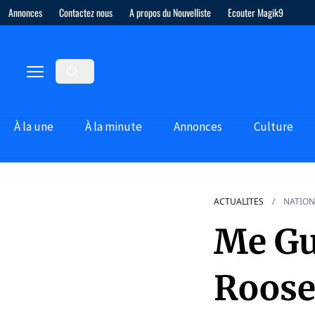
Annonces
Contactez nous
A propos du Nouvelliste
Ecouter Magik9
À la une
À la minute
Annonces
Culture
ACTUALITES
NATION
Me Gu
Roosev