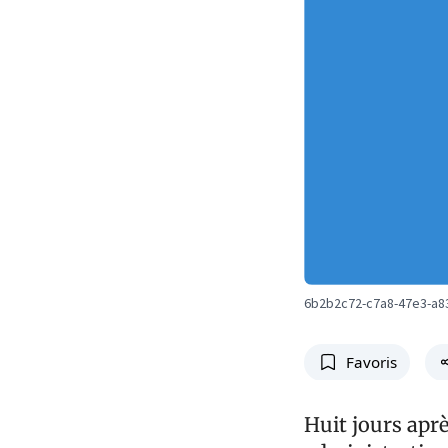
6b2b2c72-c7a8-47e3-a8
Favoris
Huit jours apr