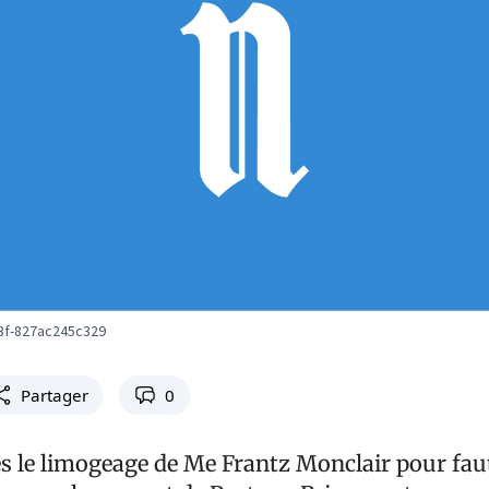
3f-827ac245c329
Partager
0
ès le limogeage de Me Frantz Monclair pour fau