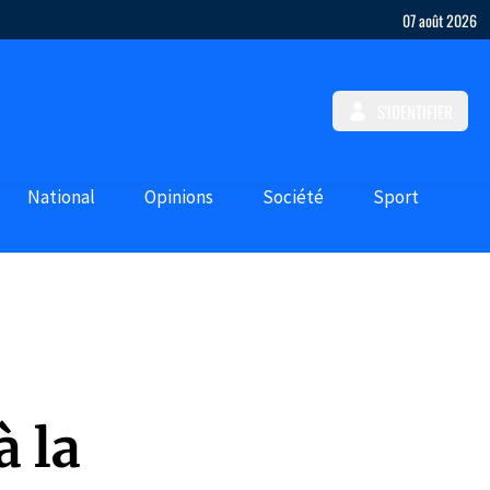
07 août 2026
S'IDENTIFIER
National
Opinions
Société
Sport
à la