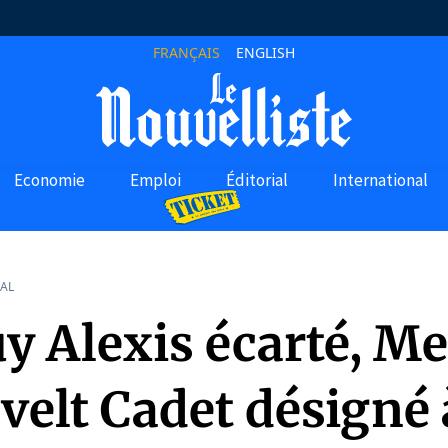
FRANÇAIS
ENGLISH
Economie
Emploi
Éditorial
International
AL
y Alexis écarté, Me
elt Cadet désigné 