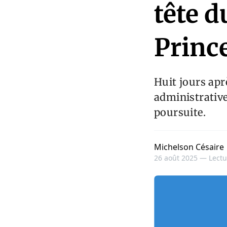
tête d
Princ
Huit jours apr
administrative
poursuite.
Michelson Césaire
26 août 2025 —
Lectu