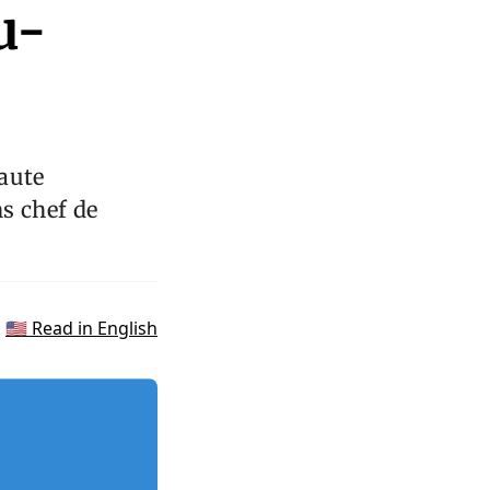
u-
aute
ns chef de
🇺🇸 Read in English