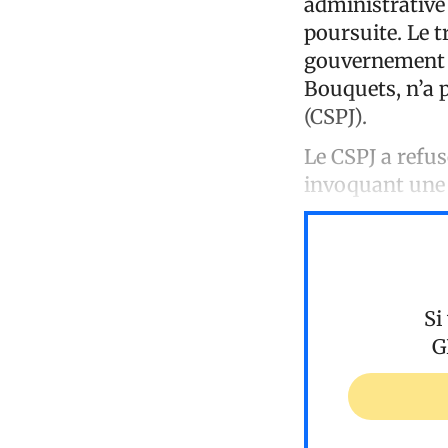
administrative 
poursuite. Le 
gouvernement p
Bouquets, n’a p
(CSPJ).
Le CSPJ a refus
invoquant une 
Si
G