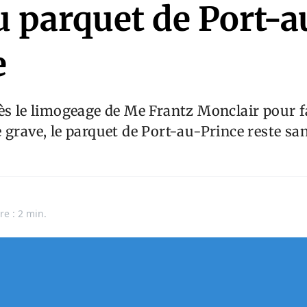
u parquet de Port-a
e
ès le limogeage de Me Frantz Monclair pour f
 grave, le parquet de Port-au-Prince reste sa
re : 2 min.