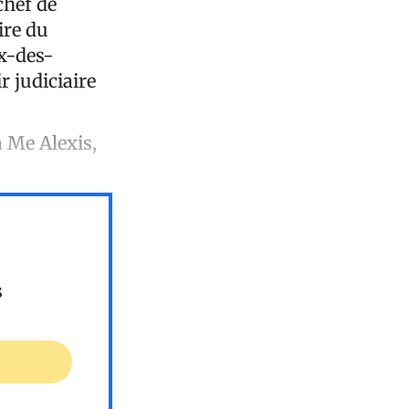
chef de
ire du
ix-des-
r judiciaire
à Me Alexis,
s