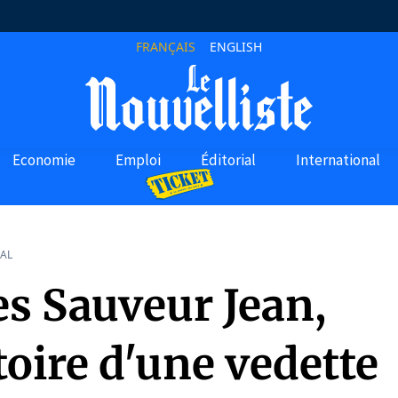
FRANÇAIS
ENGLISH
Economie
Emploi
Éditorial
International
AL
es Sauveur Jean,
toire d'une vedette