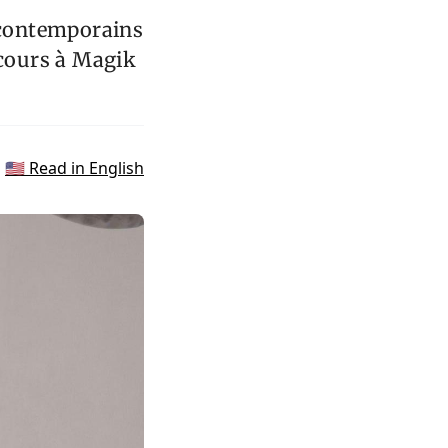
s contemporains
rcours à Magik
🇺🇸 Read in English