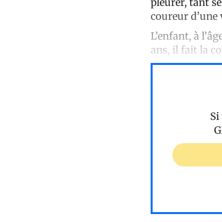
pleurer, tant 
coureur d’une v
L’enfant, à l’âg
ans, il fait la
Si
G