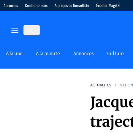
Annonces
Contactez nous
A propos du Nouvelliste
Ecouter Magik9
À la une
À la minute
Annonces
Culture
ACTUALITES
NATION
Jacqu
trajec