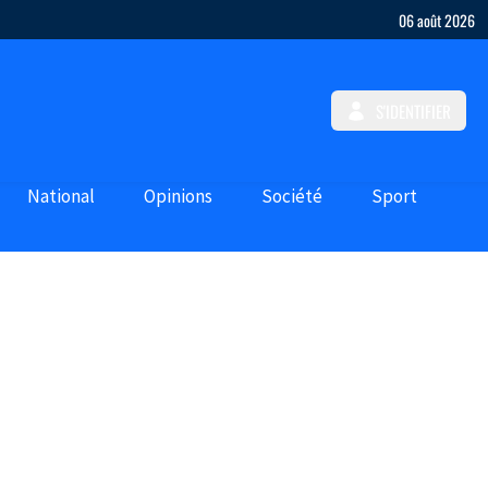
06 août 2026
S'IDENTIFIER
National
Opinions
Société
Sport