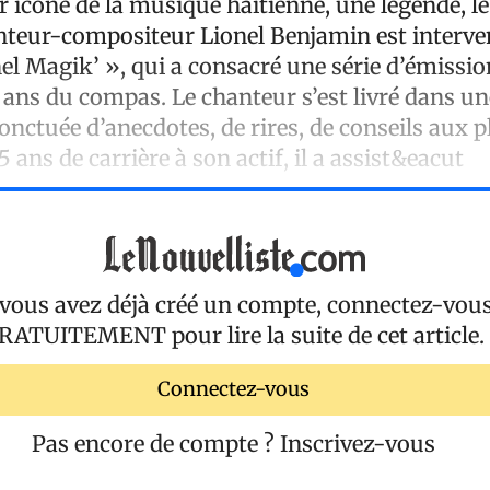
ler icône de la musique haïtienne, une légende, l
anteur-compositeur Lionel Benjamin est interve
el Magik’ », qui a consacré une série d’émissi
 ans du compas. Le chanteur s’est livré dans un
nctuée d’anecdotes, de rires, de conseils aux p
5 ans de carrière à son actif, il a assist&eacut
 vous avez déjà créé un compte, connectez-vou
RATUITEMENT
pour lire la suite de cet article.
Connectez-vous
Pas encore de compte ?
Inscrivez-vous