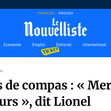
FRANÇAIS
ENGLISH
Economie
Emploi
Éditorial
International
AL
s de compas : « Mer
rs », dit Lionel