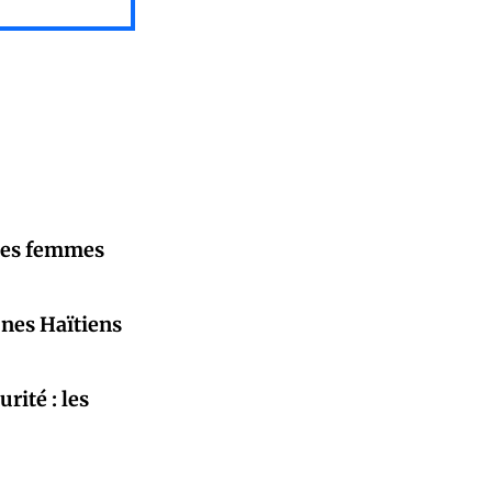
d les femmes
eunes Haïtiens
rité : les