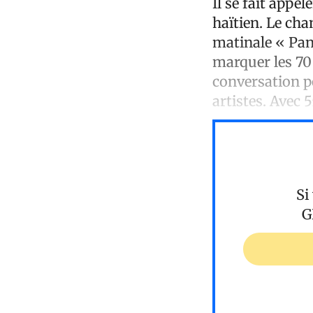
Il se fait appe
haïtien. Le ch
matinale « Pan
marquer les 70
conversation po
artistes. Avec 5
Si
G