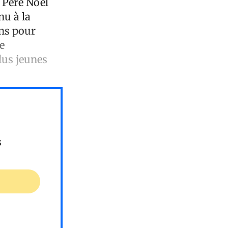
e Père Noël
nu à la
ons pour
e
lus jeunes
s