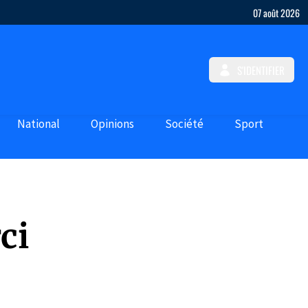
07 août 2026
S'IDENTIFIER
National
Opinions
Société
Sport
ci