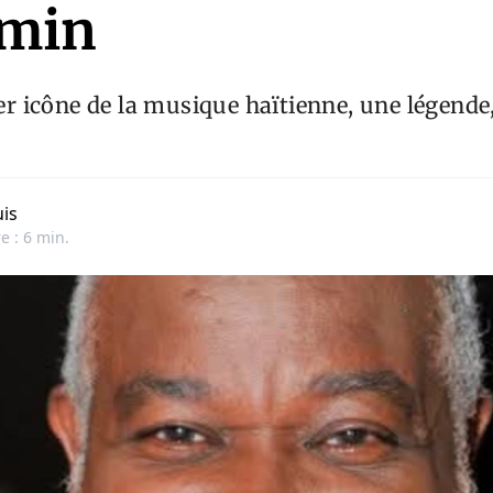
amin
ler icône de la musique haïtienne, une légende
is
e : 6 min.