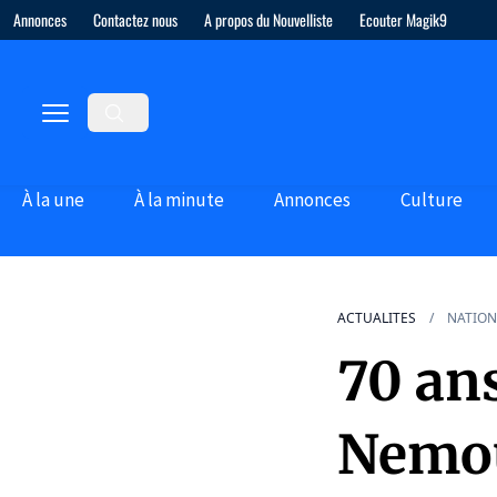
Annonces
Contactez nous
A propos du Nouvelliste
Ecouter Magik9
À la une
À la minute
Annonces
Culture
ACTUALITES
NATION
70 an
Nemou