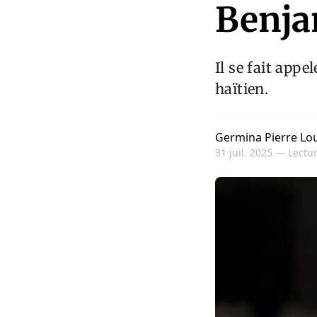
Benj
Il se fait appe
haïtien.
Germina Pierre Lou
31 juil. 2025 —
Lectur