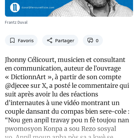
Frantz Duval
Favoris
Partager
0
Jhonny Célicourt, musicien et consultant
en communication, auteur de l’ouvrage
« DictionnArt », à partir de son compte
@djecee sur X, a posté le commentaire qui
suit après avoir lu des réactions
d’internautes à une vidéo montrant un
couple dansant du compas bien sere-cole :
“Nou gen anpil travay pou n fè toujou nan
pwomosyon Konpa a sou Rezo sosyal
yo. Anpil moun anba pòs sa a kwè se