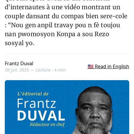
d’internautes à une vidéo montrant un
couple dansant du compas bien sere-cole
: “Nou gen anpil travay pou n fè toujou
nan pwomosyon Konpa a sou Rezo
sosyal yo.
Frantz Duval
🇺🇸 Read in English
28 juil. 2025 —
Lecture : 4 min.