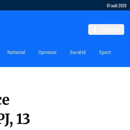
07 août 2026
S'IDENTIFIER
National
Opinions
Société
Sport
ce
J, 13