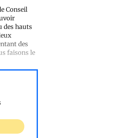
 le Conseil
uvoir
eu des hauts
 deux
entant des
s faisons le
s