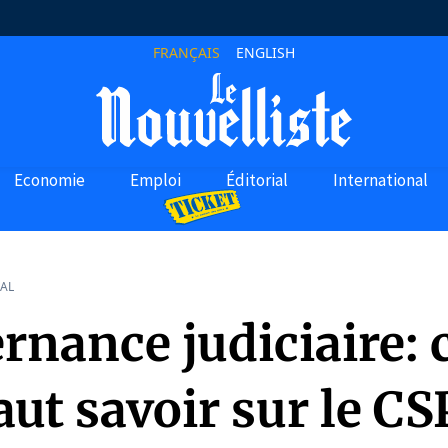
FRANÇAIS
ENGLISH
Economie
Emploi
Éditorial
International
AL
rnance judiciaire: 
faut savoir sur le CSP