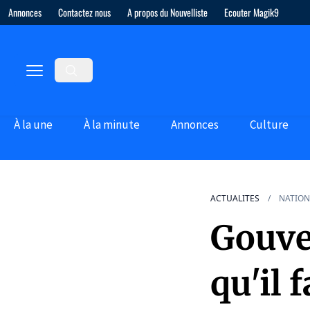
Annonces
Contactez nous
A propos du Nouvelliste
Ecouter Magik9
À la une
À la minute
Annonces
Culture
ACTUALITES
NATION
Gouve
qu'il 