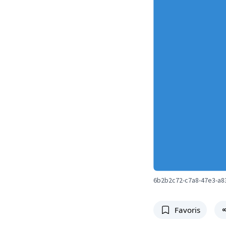
6b2b2c72-c7a8-47e3-a8
Favoris