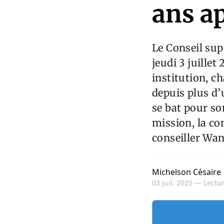
ans a
Le Conseil supé
jeudi 3 juillet
institution, c
depuis plus d’
se bat pour so
mission, la co
conseiller Wan
Michelson Césaire
03 juil. 2025 —
Lectur