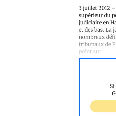
3 juillet 2012 –
supérieur du p
judiciaire en H
et des bas. La 
nombreux défis.
tribunaux de Pr
point sur
Si
G