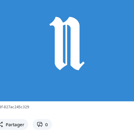
3f-827ac245c329
Partager
0