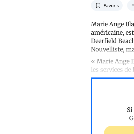
Favoris
Marie Ange Blai
américaine, est
Deerfield Beach
Nouvelliste, ma
« Marie Ange B
les services de
Si
G