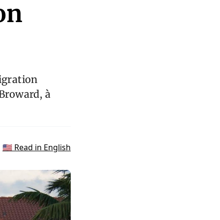
on
igration
 Broward, à
🇺🇸 Read in English