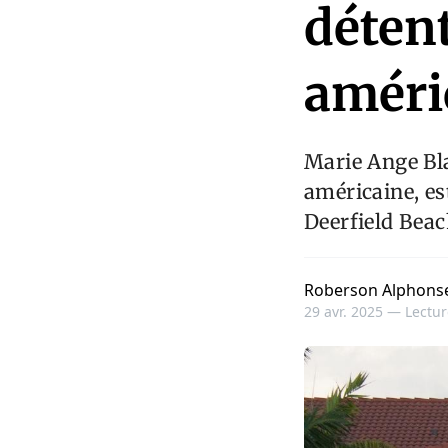
déten
améri
Marie Ange Bla
américaine, es
Deerfield Beac
Roberson Alphons
29 avr. 2025 —
Lectur