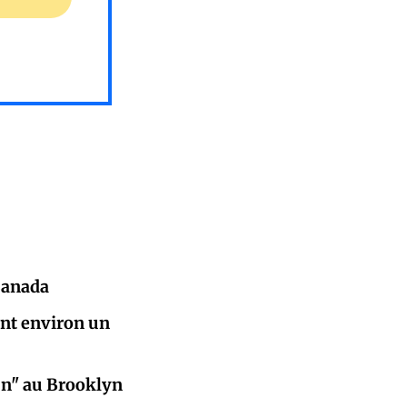
 Canada
ent environ un
un" au Brooklyn