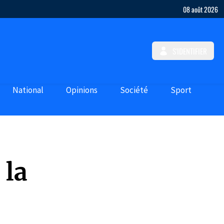
08 août 2026
S'IDENTIFIER
National
Opinions
Société
Sport
 la