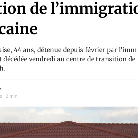
tion de l’immigrati
caine
ise, 44 ans, détenue depuis février par l’imm
t décédée vendredi au centre de transition de
h.
e
e : 3 min.