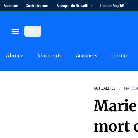
Annonces
Contactez nous
A propos du Nouvelliste
Ecouter Magik9
À la une
À la minute
Annonces
Culture
ACTUALITES
NATION
Marie 
mort 