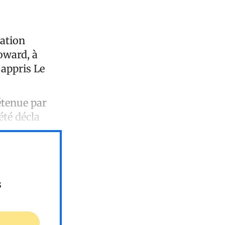
ration
oward, à
 appris Le
étenue par
été décla
s