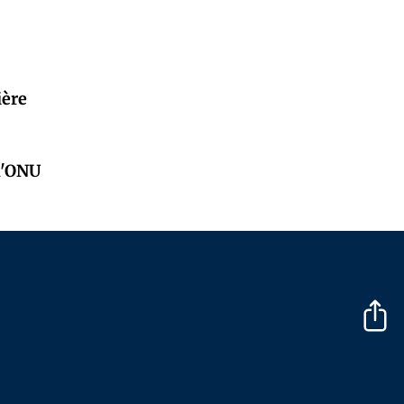
ière
 l'ONU