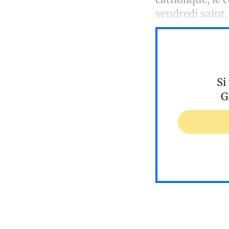
vendredi saint
Si
G