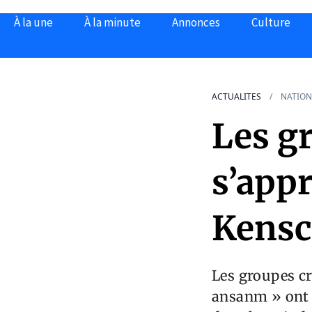
À la une
À la minute
Annonces
Culture
ACTUALITES
NATION
Les g
s’appr
Kensc
Les groupes cr
ansanm » ont 