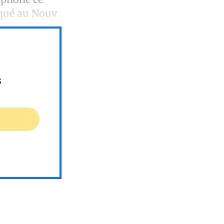
iqué au Nouv
s