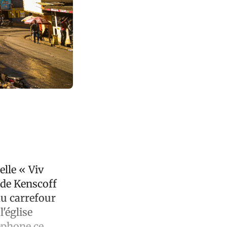
elle « Viv
de Kenscoff
du carrefour
'église
léphone ce