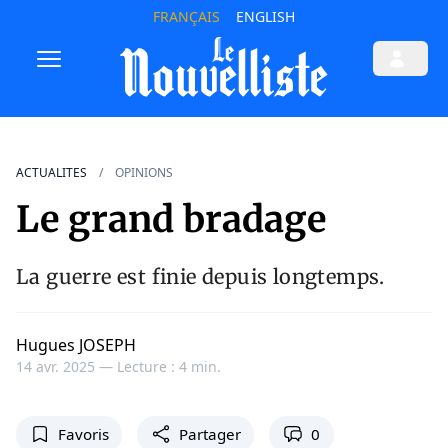
FRANÇAIS
ENGLISH
ACTUALITES
OPINIONS
Le grand bradage
La guerre est finie depuis longtemps.
Hugues JOSEPH
14 avr. 2025 —
Lecture : 4 min.
Favoris
Partager
0