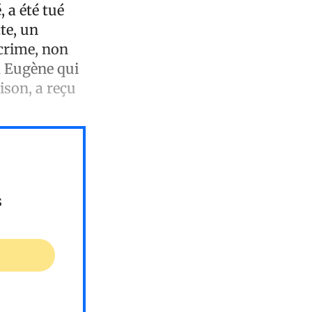
 a été tué
te, un
 crime, non
ud Eugène qui
ison, a reçu
s