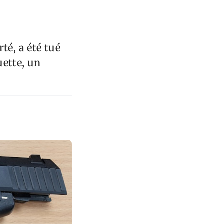
té, a été tué
uette, un