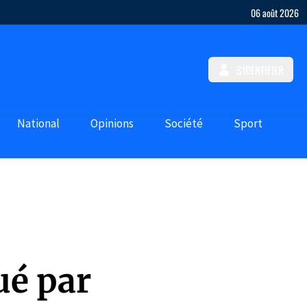
06 août 2026
S'IDENTIFIER
National
Opinions
Société
Sport
ué par