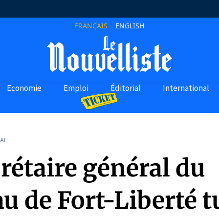
FRANÇAIS
ENGLISH
Economie
Emploi
Éditorial
International
AL
rétaire général du
u de Fort-Liberté t