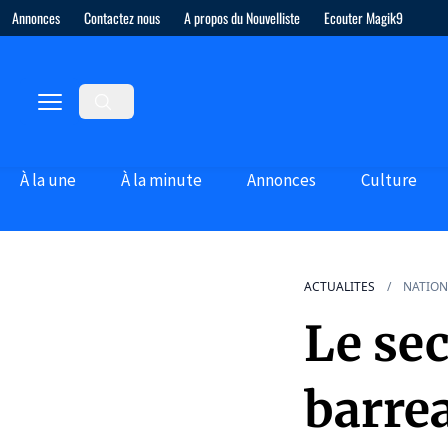
Annonces
Contactez nous
A propos du Nouvelliste
Ecouter Magik9
À la une
À la minute
Annonces
Culture
ACTUALITES
NATION
Le sec
barrea