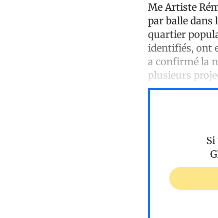
Me Artiste Rémy
par balle dans
quartier popula
identifiés, ont
a confirmé la n
plusieurs proje
Si
G