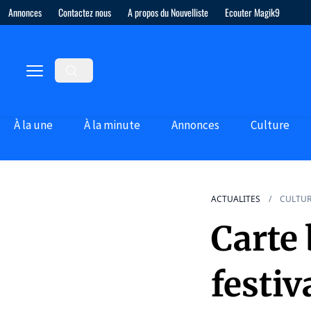
Annonces
Contactez nous
A propos du Nouvelliste
Ecouter Magik9
À la une
À la minute
Annonces
Culture
ACTUALITES
CULTU
Carte
festi