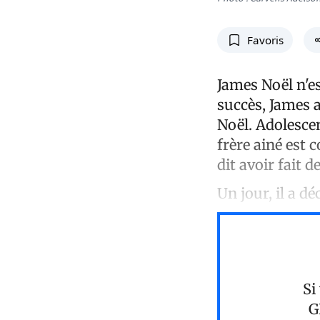
Favoris
James Noël n'e
succès, James 
Noël. Adolescent
frère ainé est 
dit avoir fait 
Un jour, il a d
Si
G