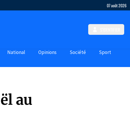
07 août 2026
S'IDENTIFIER
National
Opinions
Société
Sport
ël au