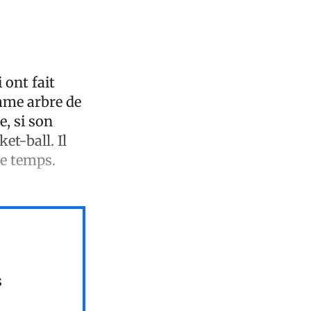
 ont fait
mme arbre de
e, si son
et-ball. Il
le temps.
s