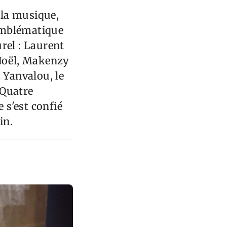
 la musique,
 emblématique
rel : Laurent
 Noël, Makenzy
 Yanvalou, le
 Quatre
 s'est confié
in.