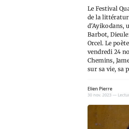
Le Festival Qu
de la littérat
d'Ayikodans, u
Barbot, Dieule
Orcel. Le poèt
vendredi 24 no
Chemins, James 
sur sa vie, sa 
Elien Pierre
30 nov. 2023 —
Lectur