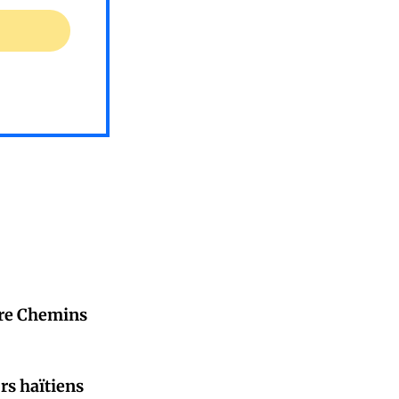
atre Chemins
urs haïtiens