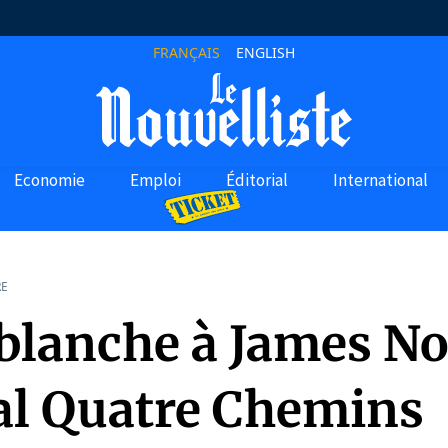
FRANÇAIS
ENGLISH
Economie
Emploi
Éditorial
International
RE
 blanche à James No
val Quatre Chemins