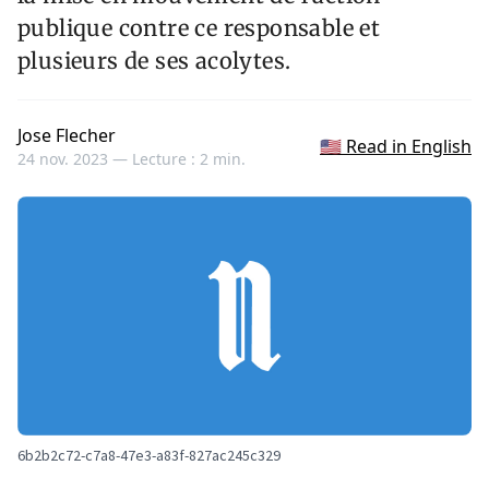
publique contre ce responsable et
plusieurs de ses acolytes.
Jose Flecher
🇺🇸 Read in English
24 nov. 2023 —
Lecture : 2 min.
6b2b2c72-c7a8-47e3-a83f-827ac245c329