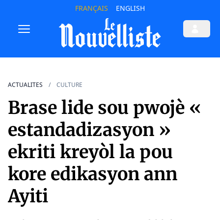
FRANÇAIS
ENGLISH
ACTUALITES
CULTURE
Brase lide sou pwojè «
estandadizasyon »
ekriti kreyòl la pou
kore edikasyon ann
Ayiti