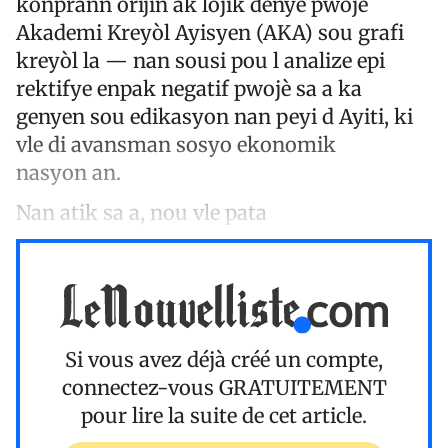
konprann orijin ak lojik dènye pwojè
Akademi Kreyòl Ayisyen (AKA) sou grafi
kreyòl la — nan sousi pou l analize epi
rektifye enpak negatif pwojè sa a ka
genyen sou edikasyon nan peyi d Ayiti, ki
vle di avansman sosyo ekonomik
nasyon an.
Nan atik sa a, nou vle pata
Si vous avez déjà créé un compte,
connectez-vous
GRATUITEMENT
pour lire la suite de cet article.