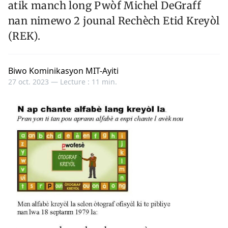
atik manch long Pwòf Michel DeGraff
nan nimewo 2 jounal Rechèch Etid Kreyòl
(REK).
Biwo Kominikasyon MIT-Ayiti
27 oct. 2023 —
Lecture : 11 min.