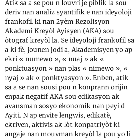
Atik sa a se pou n louvri je piblik la sou
deriv nan analiz syantifik e nan ideyoloji
frankofil ki nan 2yèm Rezolisyon
Akademi Kreyòl Ayisyen (AKA) sou
òtograf kreyòl la. Se ideyoloji frankofil sa
a ki fè, jounen jodi a, Akademisyen yo ap
ekri « numewo », « nuaj » ak «
ponktuasyon » nan plas « nimewo », «
nyaj » ak « ponktyasyon ». Enben, atik
sa a se nan sousi pou n konprann orijin
enpak negatif AKA sou edikasyon ak
avansman sosyo ekonomik nan peyi d
Ayiti. N ap envite lengwis, edikatè,
ekriven, aktivis ak lòt konpatriyòt ki
angaje nan mouvman kreyòl la pou yo li