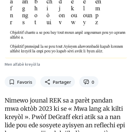
Men alfabè kreyòl la
Favoris
Partager
0
Nimewo jounal REK sa a parèt pandan
mwa oktòb 2023 ki se « Mwa lang ak kilti
kreyòl ». Pwòf DeGraff ekri atik sa a nan
lide pou ede sosyete ayisyen an reflechi epi