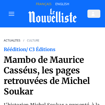
FRANÇAIS
ENGLISH
ACTUALITES
CULTURE
Réédition/ C3 Éditions
Mambo de Maurice
Casséus, les pages
retrouvées de Michel
Soukar
L'historien Michel Soukar a presenté, à la