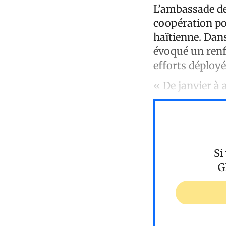
L’ambassade de 
coopération pol
haïtienne. Dans
évoqué un renfo
efforts déployé
« De janvier à
Si
G