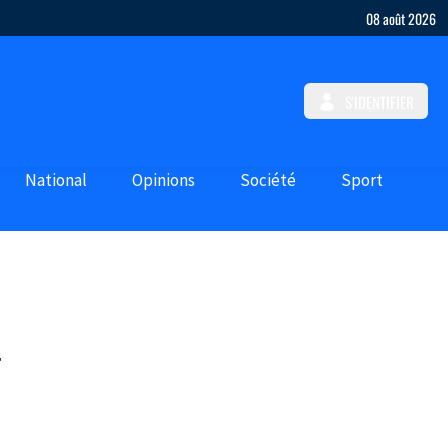
08 août 2026
S'IDENTIFIER
National
Opinions
Société
Sport
a