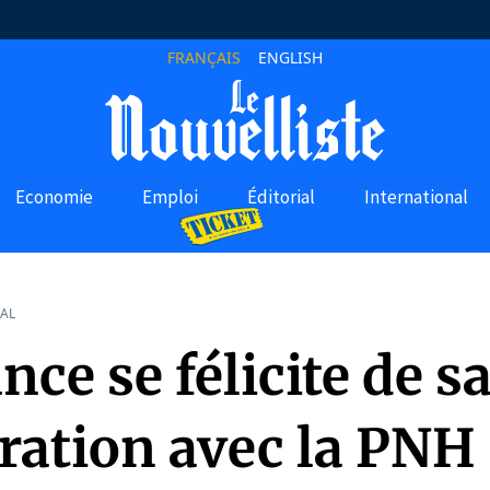
FRANÇAIS
ENGLISH
Economie
Emploi
Éditorial
International
AL
nce se félicite de s
ration avec la PNH