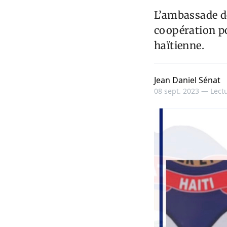
L’ambassade de
coopération po
haïtienne.
Jean Daniel Sénat
08 sept. 2023 —
Lectu