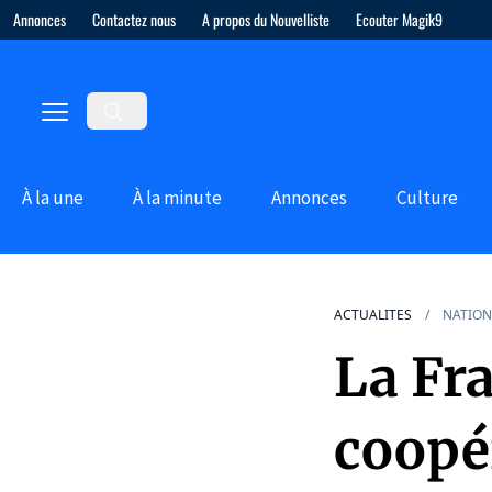
Annonces
Contactez nous
A propos du Nouvelliste
Ecouter Magik9
À la une
À la minute
Annonces
Culture
ACTUALITES
NATION
La Fra
coopé