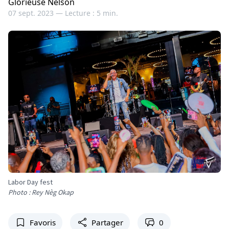
Glorieuse Nelson
07 sept. 2023 —
Lecture : 5 min.
Labor Day fest
Photo : Rey Nèg Okap
Favoris
Partager
0