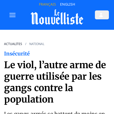
FRANÇAIS
ENGLISH
ACTUALITES
NATIONAL
Insécurité
Le viol, l’autre arme de
guerre utilisée par les
gangs contre la
population
Les gangs armés se battent de moins en