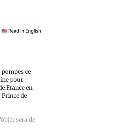
🇺🇸 Read in English
s pompes ce
aine pour
 de France en
u-Prince de
'objet sera de