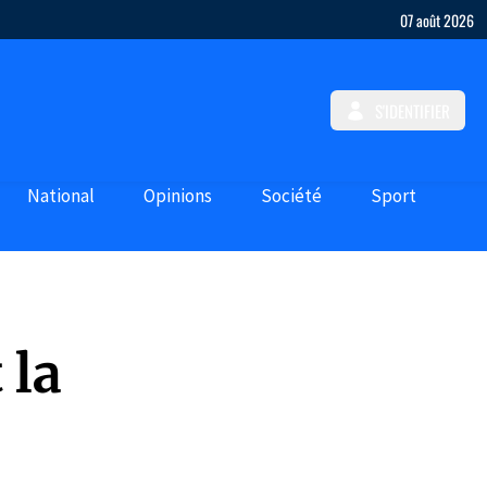
07 août 2026
S'IDENTIFIER
National
Opinions
Société
Sport
 la