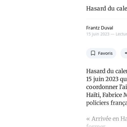
Hasard du cale
Frantz Duval
15 juin 2023 —
Lectur
Favoris
Hasard du cale
15 juin 2023 q
coordonner l’ai
Haïti, Fabrice 
policiers frança
« Arrivée en Ha
former,