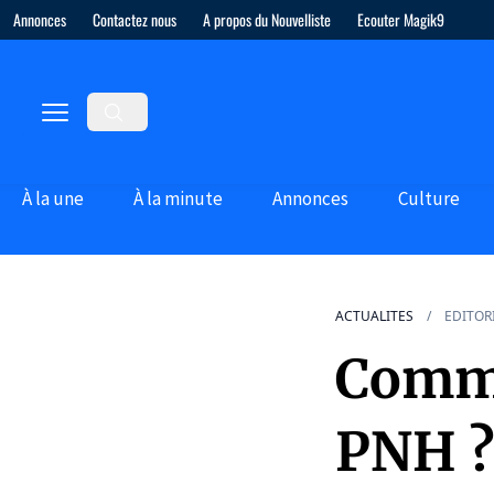
Annonces
Contactez nous
A propos du Nouvelliste
Ecouter Magik9
À la une
À la minute
Annonces
Culture
ACTUALITES
EDITOR
Comme
PNH ?