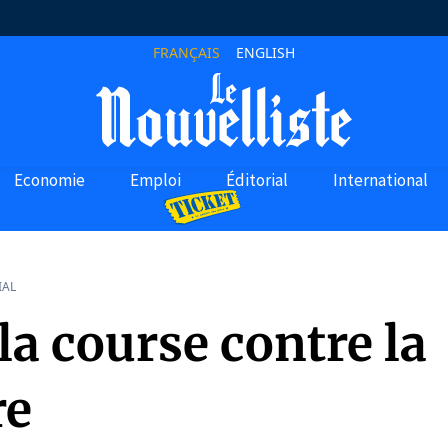
FRANÇAIS
ENGLISH
Economie
Emploi
Éditorial
International
IAL
 la course contre la
re