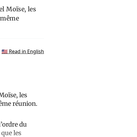
el Moïse, les
ne même
🇺🇸 Read in English
Moïse, les
même réunion.
d’ordre du
que les