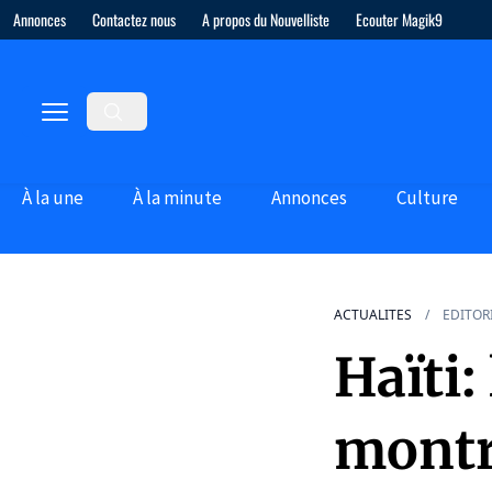
Annonces
Contactez nous
A propos du Nouvelliste
Ecouter Magik9
À la une
À la minute
Annonces
Culture
ACTUALITES
EDITOR
Haïti:
mont