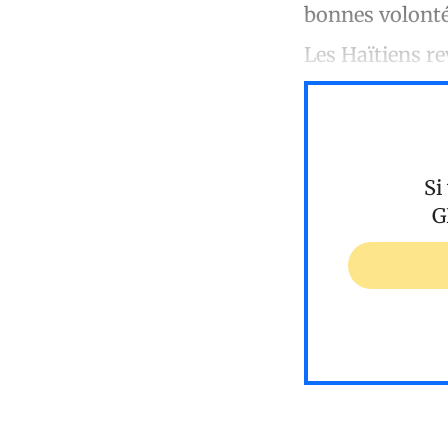
bonnes volonté
Les Haïtiens r
Si
G