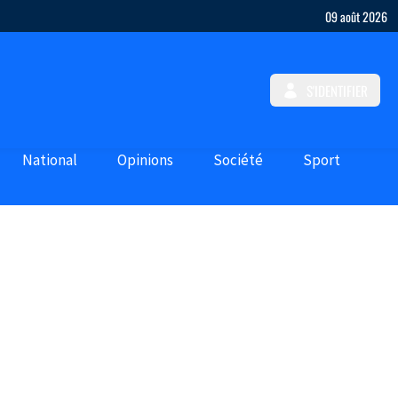
09 août 2026
S'IDENTIFIER
National
Opinions
Société
Sport