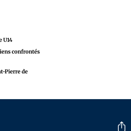
e U14
ïtiens confrontés
t-Pierre de