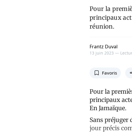
Pour la premiè
principaux act
réunion.
Frantz Duval
13 juin 2023 —
Lectur
Favoris
Pour la premièr
principaux act
En Jamaïque.
Sans préjuger d
jour précis co